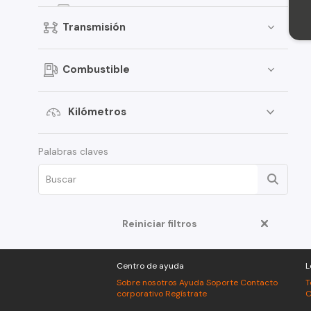
4Runner
Transmisión
Corolla Cross
Fortuner
Combustible
Urban Cruiser
RAV4 Hybrid
Kilómetros
Tercel
Palabras claves
Auris
FJ Cruiser
Land Cruiser Prado
Prius
Reiniciar filtros
C-HR
Centro de ayuda
L
Camry
Sobre nosotros
Ayuda
Soporte
Contacto
T
Land Cruiser
corporativo
Regístrate
C