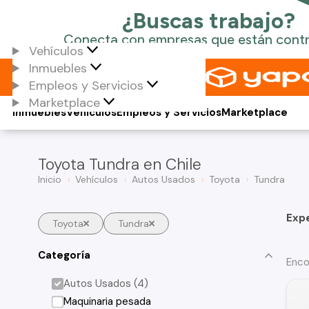
Vehículos
Inmuebles
Empleos y Servicios
Marketplace
Inmuebles
Vehículos
Empleos y Servicios
Marketplace
Toyota Tundra en Chile
Inicio
Vehículos
Autos Usados
Toyota
Tundra
Exp
Toyota
Tundra
Categoría
Enco
Autos Usados (4)
Maquinaria pesada