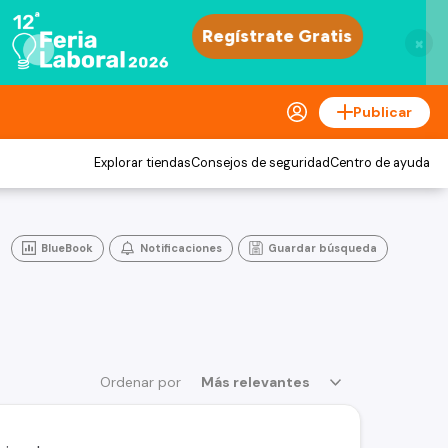
×
Publicar
Explorar tiendas
Consejos de seguridad
Centro de ayuda
BlueBook
Notificaciones
Guardar búsqueda
Ordenar por
Más relevantes