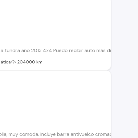
 tundra año 2013 4x4 Puedo recibir auto más diferencia a m
ática
204000 km
lia, muy comoda. incluye barra antivuelco cromada. dos due