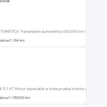
ÁTICA Transmisión automática 134.000 km recorridos Motor be
ática
134 km
4 5.7 AT Motor impecable a toda prueba Interior muy buen est
tica
178000 km