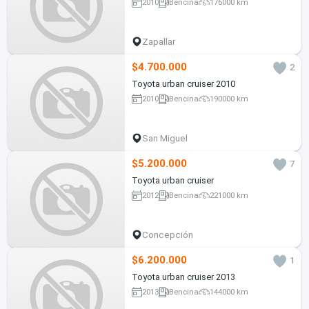
2010
Bencina
176000 km
Zapallar
$4.700.000
2
Toyota urban cruiser 2010
2010
Bencina
190000 km
San Miguel
$5.200.000
7
Toyota urban cruiser
2012
Bencina
221000 km
Concepción
$6.200.000
1
Toyota urban cruiser 2013
2013
Bencina
144000 km