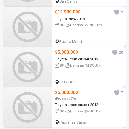
San Carlos
$12.900.000
9
Toyota Rav4 2018
2018
Bencina
57000 km
Puerto Montt
$5.000.000
20
Toyota urban cruiser 2013
2013
Bencina
189000 km
La Cisterna
$5.300.000
7
(Rebajado 7%)
Toyota urban cruiser 2012
2012
Bencina
268000 km
Padre las Casas