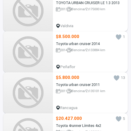
TOYOTA URBAN CRUISER LE 1.3 2013
2013
Bencina
175000 km
Valdivia
$8.500.000
1
Toyota urban cruiser 2014
2014
Bencina
133884 km
Peñaflor
$5.800.000
13
Toyota urban cruiser 2011
2011
Bencina
135101 km
Rancagua
$20.427.000
5
Toyota 4runner Límites 4x2