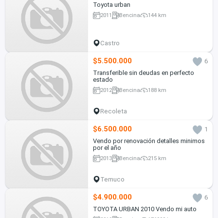
Toyota urban
2011
Bencina
144 km
Castro
$5.500.000
6
Transferible sin deudas en perfecto
estado
2012
Bencina
188 km
Recoleta
$6.500.000
1
Vendo por renovación detalles minimos
por el año
2013
Bencina
215 km
Temuco
$4.900.000
6
TOYOTA URBAN 2010 Vendo mi auto