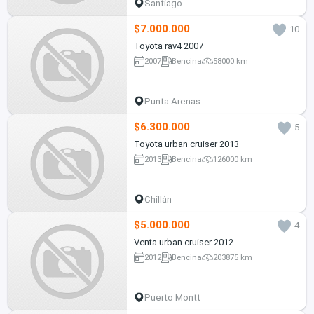
Santiago
$7.000.000
10
Toyota rav4 2007
2007
Bencina
58000 km
Punta Arenas
$6.300.000
5
Toyota urban cruiser 2013
2013
Bencina
126000 km
Chillán
$5.000.000
4
Venta urban cruiser 2012
2012
Bencina
203875 km
Puerto Montt