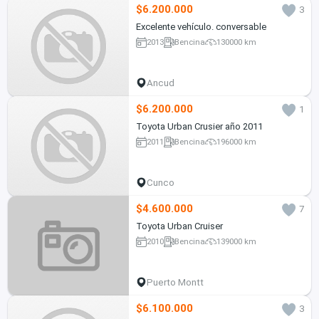
$6.200.000
3
Excelente vehículo. conversable
2013
Bencina
130000 km
Ancud
$6.200.000
1
Toyota Urban Crusier año 2011
2011
Bencina
196000 km
Cunco
$4.600.000
7
Toyota Urban Cruiser
2010
Bencina
139000 km
Puerto Montt
$6.100.000
3