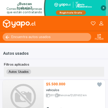
×
FILTRAR
Autos usados
Filtros aplicados
Autos Usados
$5.500.000
vehiculos
2013
Bencina
201652 km