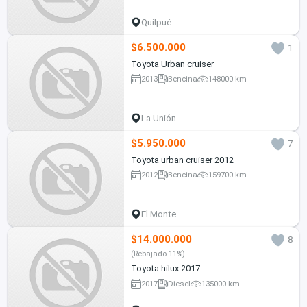
Quilpué
$6.500.000
1
Toyota Urban cruiser
2013
Bencina
148000 km
La Unión
$5.950.000
7
Toyota urban cruiser 2012
2012
Bencina
159700 km
El Monte
$14.000.000
8
(Rebajado 11%)
Toyota hilux 2017
2017
Diesel
135000 km