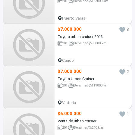
2015
Bencina
133000 km
Puerto Varas
$7.000.000
8
Toyota urban cruiser 2013
2013
Bencina
93000 km
Curicó
$7.000.000
2
Toyota Urban Cruiser
2012
Bencina
119000 km
Victoria
$6.000.000
1
Venta de urban crusier
2013
Bencina
240 km