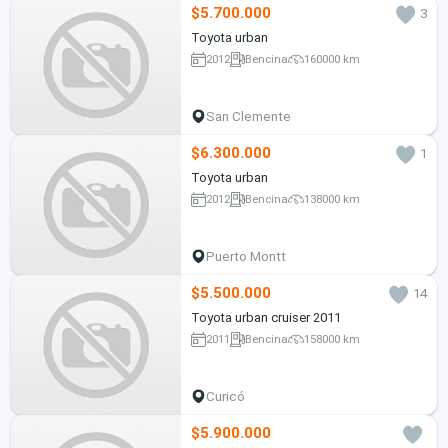
$5.700.000
3
Toyota urban
2012
Bencina
160000 km
San Clemente
$6.300.000
1
Toyota urban
2012
Bencina
138000 km
Puerto Montt
$5.500.000
14
Toyota urban cruiser 2011
2011
Bencina
158000 km
Curicó
$5.900.000