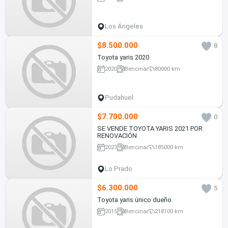
Los Ángeles
$8.500.000
8
Toyota yaris 2020
2020
Bencina
80000 km
Pudahuel
$7.700.000
0
SE VENDE TOYOTA YARIS 2021 POR
RENOVACIÓN
2023
Bencina
185000 km
Lo Prado
$6.300.000
5
Toyota yaris único dueño
2015
Bencina
218100 km