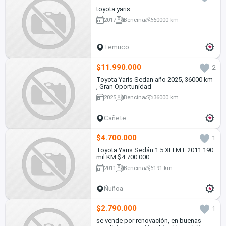
toyota yaris
2017
Bencina
60000 km
Temuco
$11.990.000
2
Toyota Yaris Sedan año 2025, 36000 km
, Gran Oportunidad
2025
Bencina
36000 km
Cañete
$4.700.000
1
Toyota Yaris Sedán 1.5 XLI MT 2011 190
mil KM $4.700.000
2011
Bencina
191 km
Ñuñoa
$2.790.000
1
se vende por renovación, en buenas