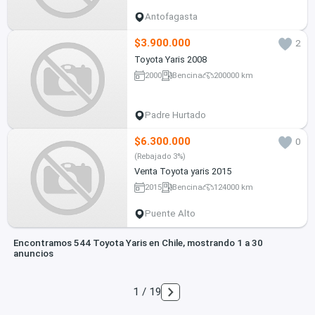
Antofagasta
$3.900.000
2
Toyota Yaris 2008
2000
Bencina
200000 km
Padre Hurtado
$6.300.000
0
(Rebajado 3%)
Venta Toyota yaris 2015
2015
Bencina
124000 km
Puente Alto
Encontramos 544 Toyota Yaris en Chile, mostrando 1 a 30
anuncios
1 / 19