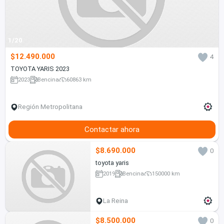
1/20
$12.490.000
4
TOYOTA YARIS 2023
2023
Bencina
60863 km
Región Metropolitana
Contactar ahora
$8.690.000
0
toyota yaris
2019
Bencina
150000 km
La Reina
$8.500.000
0