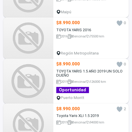
Maipú
$8.990.000
0
TOYOTA YARIS 2016
2016
Bencina
75500 km
Región Metropolitana
$8.990.000
0
TOYOTA YARIS 1.5 AÑO 2019 UN SOLO
DUEÑO
2019
Bencina
126000 km
Oportunidad
Puerto Montt
$8.990.000
2
Toyota Yaris XLI 1.5 2019
2019
Bencina
94000 km