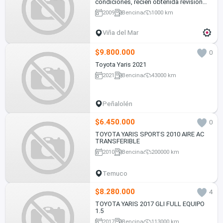
condiciones, recién obtenida revisión
técnica
2009
Bencina
1000 km
Viña del Mar
$9.800.000
0
Toyota Yaris 2021
2021
Bencina
43000 km
Peñalolén
$6.450.000
0
TOYOTA YARIS SPORTS 2010 AIRE AC
TRANSFERIBLE
2010
Bencina
200000 km
Temuco
$8.280.000
4
TOYOTA YARIS 2017 GLI FULL EQUIPO
1.5
2017
Bencina
113000 km