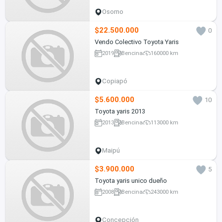
Osorno
$22.500.000
0
Vendo Colectivo Toyota Yaris
2019
Bencina
160000 km
Copiapó
$5.600.000
10
Toyota yaris 2013
2013
Bencina
113000 km
Maipú
$3.900.000
5
Toyota yaris unico dueño
2008
Bencina
243000 km
Concepción