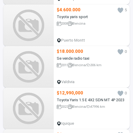
$4.600.000
5
Toyota yaris sport
2008
Bencina
Puerto Montt
$18.000.000
0
Se vende radio taxi
2015
Bencina
306 km
Valdivia
$12,990,000
0
Toyota Yaris 1.5 E 4X2 SDN MT 4P 2023
2023
Bencina
47996 km
Iquique