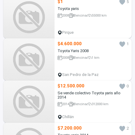
$1
5
Toyota yaris
2008
Bencina
55000 km
Pirque
$4.600.000
1
Toyota Yaris 2008
2008
Bencina
1 km
San Pedro de la Paz
$12.500.000
0
Se vende colectivo Toyota yaris año
2014
2014
Bencina
312000 km
Chillán
$7.200.000
2