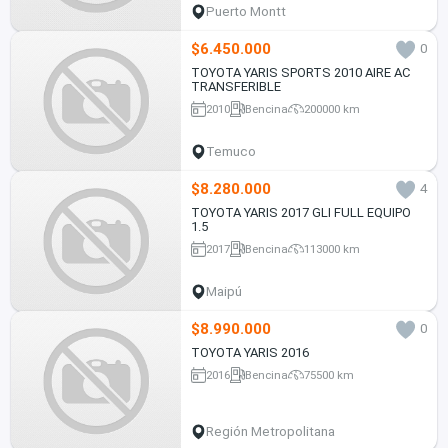
Puerto Montt
$6.450.000
0
TOYOTA YARIS SPORTS 2010 AIRE AC
TRANSFERIBLE
2010
Bencina
200000 km
Temuco
$8.280.000
4
TOYOTA YARIS 2017 GLI FULL EQUIPO
1.5
2017
Bencina
113000 km
Maipú
$8.990.000
0
TOYOTA YARIS 2016
2016
Bencina
75500 km
Región Metropolitana