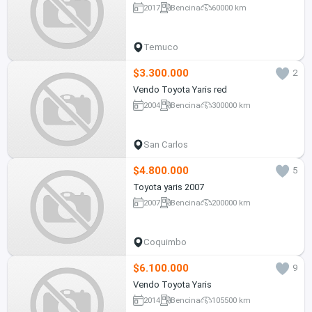
2017
Bencina
60000 km
Temuco
$3.300.000
2
Vendo Toyota Yaris red
2004
Bencina
300000 km
San Carlos
$4.800.000
5
Toyota yaris 2007
2007
Bencina
200000 km
Coquimbo
$6.100.000
9
Vendo Toyota Yaris
2014
Bencina
105500 km