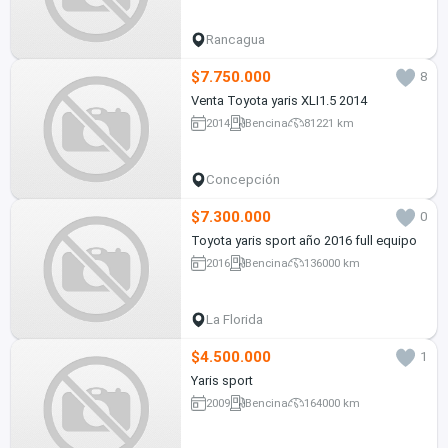
Rancagua
$7.750.000
8
Venta Toyota yaris XLI1.5 2014
2014
Bencina
81221 km
Concepción
$7.300.000
0
Toyota yaris sport año 2016 full equipo
2016
Bencina
136000 km
La Florida
$4.500.000
1
Yaris sport
2009
Bencina
164000 km