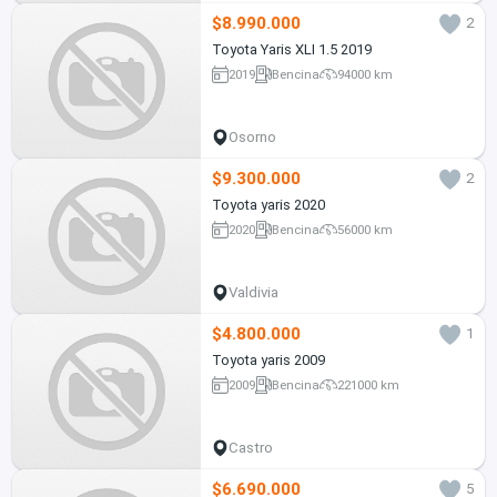
$8.990.000
2
Toyota Yaris XLI 1.5 2019
2019
Bencina
94000 km
Osorno
$9.300.000
2
Toyota yaris 2020
2020
Bencina
56000 km
Valdivia
$4.800.000
1
Toyota yaris 2009
2009
Bencina
221000 km
Castro
$6.690.000
5