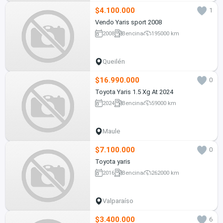
$4.100.000
1
Vendo Yaris sport 2008
2008
Bencina
195000 km
Queilén
$16.990.000
0
Toyota Yaris 1.5 Xg At 2024
2024
Bencina
59000 km
Maule
$7.100.000
0
Toyota yaris
2016
Bencina
262000 km
Valparaíso
$3.400.000
6