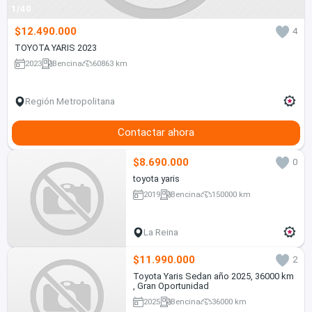
1/40
$12.490.000
4
TOYOTA YARIS 2023
2023
Bencina
60863 km
Región Metropolitana
Contactar ahora
$8.690.000
0
toyota yaris
2019
Bencina
150000 km
La Reina
$11.990.000
2
Toyota Yaris Sedan año 2025, 36000 km
, Gran Oportunidad
2025
Bencina
36000 km