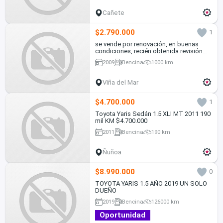
Cañete
$2.790.000
1
se vende por renovación, en buenas
condiciones, recién obtenida revisión
técnica
2009
Bencina
1000 km
Viña del Mar
$4.700.000
1
Toyota Yaris Sedán 1.5 XLI MT 2011 190
mil KM $4.700.000
2011
Bencina
190 km
Ñuñoa
$8.990.000
0
TOYOTA YARIS 1.5 AÑO 2019 UN SOLO
DUEÑO
2019
Bencina
126000 km
Oportunidad