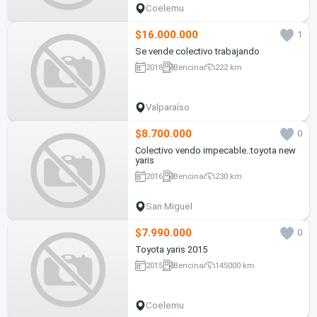
Coelemu
$16.000.000
1
Se vende colectivo trabajando
2018
Bencina
222 km
Valparaíso
$8.700.000
0
Colectivo vendo impecable..toyota new
yaris
2016
Bencina
230 km
San Miguel
$7.990.000
0
Toyota yaris 2015
2015
Bencina
145000 km
Coelemu