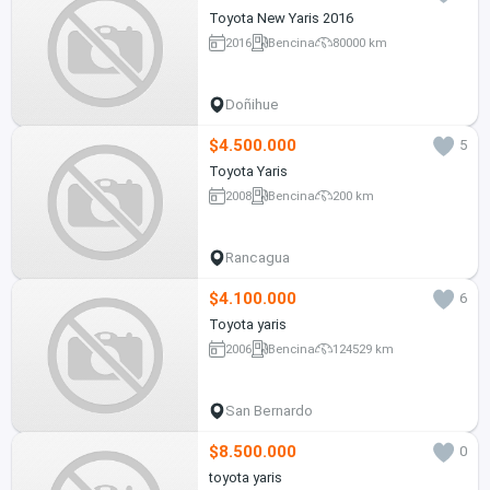
Toyota New Yaris 2016
2016
Bencina
80000 km
Doñihue
$4.500.000
5
Toyota Yaris
2008
Bencina
200 km
Rancagua
$4.100.000
6
Toyota yaris
2006
Bencina
124529 km
San Bernardo
$8.500.000
0
toyota yaris