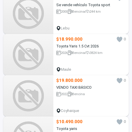
Se vende vehículo Toyota sport
2000
Bencina
244 km
Lebu
$18.990.000
0
Toyota Yaris 1.5 Cvt 2026
2026
Bencina
3824 km
Maule
$19.800.000
0
VENDO TAXI BÁSICO
2022
Bencina
Coyhaique
$10.490.000
0
Toyota yaris