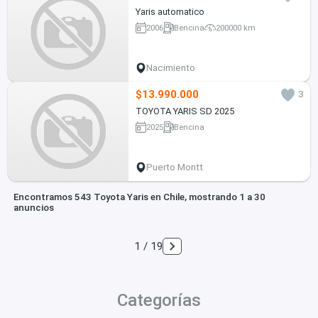
Yaris automatico
2006
Bencina
200000 km
Nacimiento
$13.990.000
3
TOYOTA YARIS SD 2025
2025
Bencina
Puerto Montt
Encontramos 543 Toyota Yaris en Chile, mostrando 1 a 30
anuncios
1 / 19
Categorías