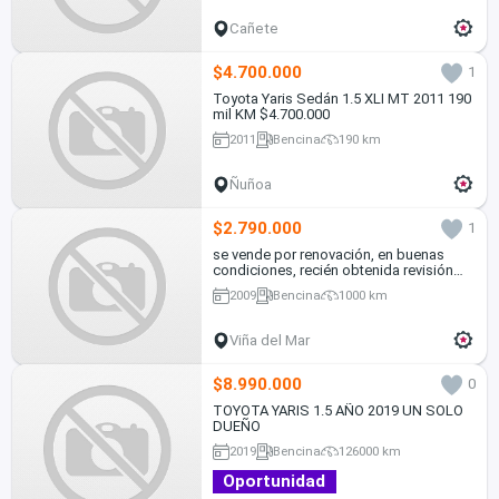
Cañete
$4.700.000
1
Toyota Yaris Sedán 1.5 XLI MT 2011 190
mil KM $4.700.000
2011
Bencina
190 km
Ñuñoa
$2.790.000
1
se vende por renovación, en buenas
condiciones, recién obtenida revisión
técnica
2009
Bencina
1000 km
Viña del Mar
$8.990.000
0
TOYOTA YARIS 1.5 AÑO 2019 UN SOLO
DUEÑO
2019
Bencina
126000 km
Oportunidad