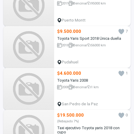
2019
Bencina
95000 km
Puerto Montt
$9.500.000
7
Toyota Yaris Sport 2018 Única dueña
2018
Bencina
56000 km
Pudahuel
$4.600.000
1
Toyota Yaris 2008
2008
Bencina
1 km
San Pedro de la Paz
$19.500.000
0
(Rebajado 7%)
Taxi ejecutivo Toyota yaris 2018 con
cupo