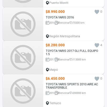
Puerto Montt
$8.990.000
0
TOYOTA YARIS 2016
2016
Bencina
75500 km
Región Metropolitana
$8.280.000
4
TOYOTA YARIS 2017 GLI FULL EQUIPO
1.5
2017
Bencina
113000 km
Maipú
$6.450.000
0
TOYOTA YARIS SPORTS 2010 AIRE AC
TRANSFERIBLE
2010
Bencina
200000 km
Temuco