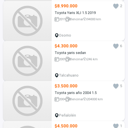
$8.990.000
2
Toyota Yaris XLI 1.5 2019
2019
Bencina
94000 km
Osorno
$4.300.000
6
Toyota yaris sedan
2009
Bencina
246 km
Talcahuano
$3.500.000
5
Toyota yaris año 2004 1.5
2004
Bencina
204000 km
Peñalolén
$4.500.000
1