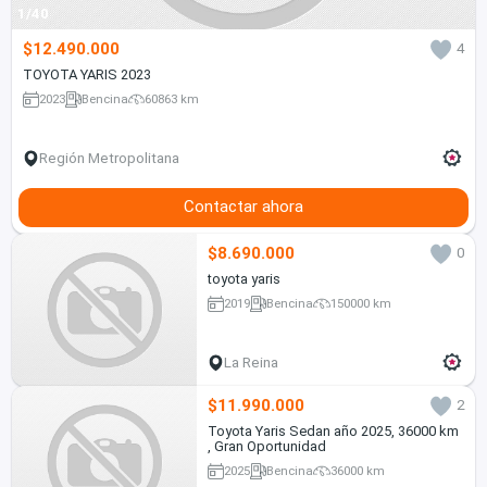
1/40
$12.490.000
4
TOYOTA YARIS 2023
2023
Bencina
60863 km
Región Metropolitana
Contactar ahora
$8.690.000
0
toyota yaris
2019
Bencina
150000 km
La Reina
$11.990.000
2
Toyota Yaris Sedan año 2025, 36000 km
, Gran Oportunidad
2025
Bencina
36000 km