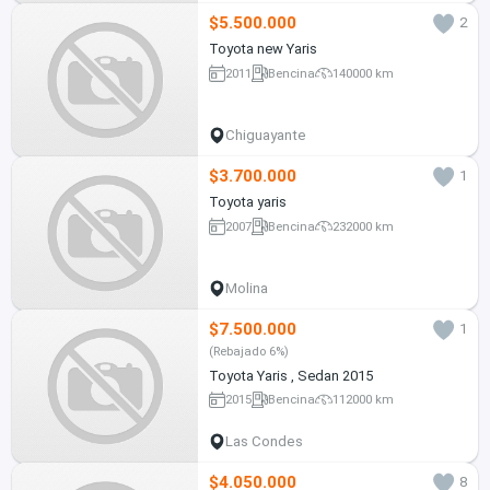
$5.500.000
2
Toyota new Yaris
2011
Bencina
140000 km
Chiguayante
$3.700.000
1
Toyota yaris
2007
Bencina
232000 km
Molina
$7.500.000
1
(Rebajado 6%)
Toyota Yaris , Sedan 2015
2015
Bencina
112000 km
Las Condes
$4.050.000
8