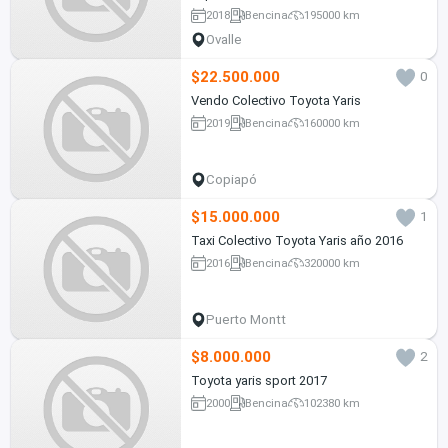
2018
Bencina
195000 km
Ovalle
$22.500.000
0
Vendo Colectivo Toyota Yaris
2019
Bencina
160000 km
Copiapó
$15.000.000
1
Taxi Colectivo Toyota Yaris año 2016
2016
Bencina
320000 km
Puerto Montt
$8.000.000
2
Toyota yaris sport 2017
2000
Bencina
102380 km