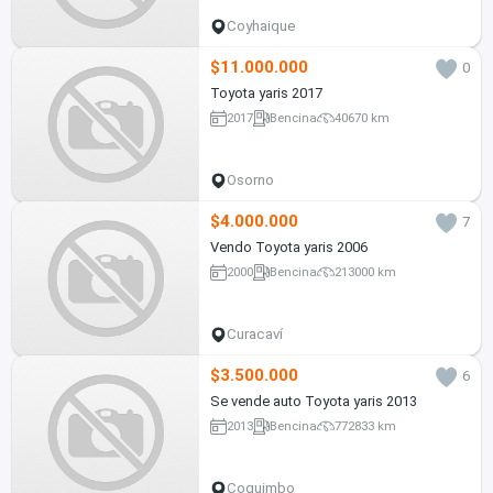
Coyhaique
$11.000.000
0
Toyota yaris 2017
2017
Bencina
40670 km
Osorno
$4.000.000
7
Vendo Toyota yaris 2006
2000
Bencina
213000 km
Curacaví
$3.500.000
6
Se vende auto Toyota yaris 2013
2013
Bencina
772833 km
Coquimbo