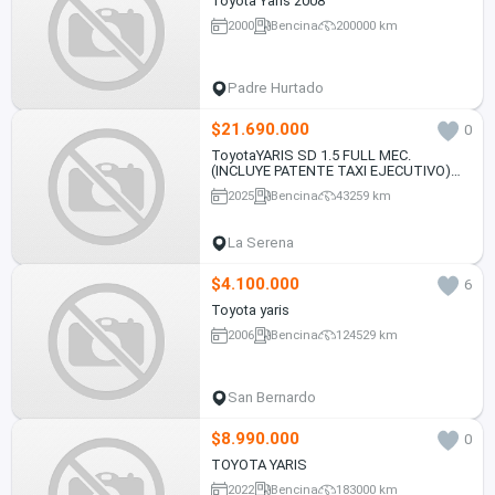
Toyota Yaris 2008
2000
Bencina
200000 km
Padre Hurtado
$21.690.000
0
ToyotaYARIS SD 1.5 FULL MEC.
(INCLUYE PATENTE TAXI EJECUTIVO)
1.5 • 4x2 • Mecánica • 2025
2025
Bencina
43259 km
La Serena
$4.100.000
6
Toyota yaris
2006
Bencina
124529 km
San Bernardo
$8.990.000
0
TOYOTA YARIS
2022
Bencina
183000 km