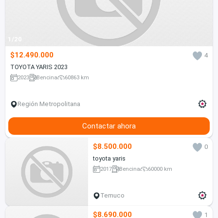
1/20
$12.490.000
4
TOYOTA YARIS 2023
2023
Bencina
60863 km
Región Metropolitana
Contactar ahora
$8.500.000
0
toyota yaris
2017
Bencina
60000 km
Temuco
$8.690.000
1