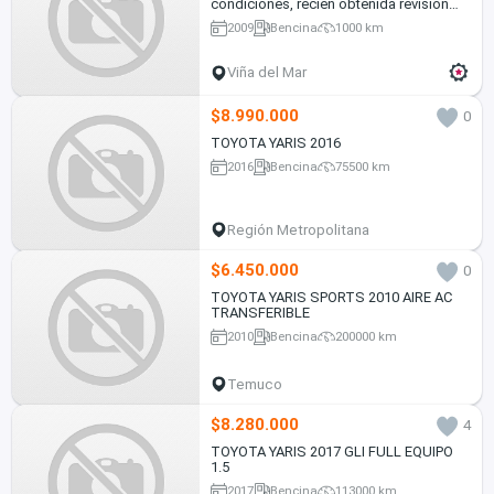
condiciones, recién obtenida revisión
técnica
2009
Bencina
1000 km
Viña del Mar
$8.990.000
0
TOYOTA YARIS 2016
2016
Bencina
75500 km
Región Metropolitana
$6.450.000
0
TOYOTA YARIS SPORTS 2010 AIRE AC
TRANSFERIBLE
2010
Bencina
200000 km
Temuco
$8.280.000
4
TOYOTA YARIS 2017 GLI FULL EQUIPO
1.5
2017
Bencina
113000 km