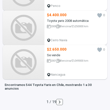
Penco
$4.400.000
0
Toyota yaris 2008 automática
2008
Bencina
250000 km
Cerro Navia
$2.650.000
0
Se vende
2001
Bencina
349000 km
Nancagua
Encontramos 544 Toyota Yaris en Chile, mostrando 1 a 30
anuncios
1 / 19