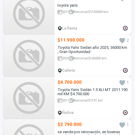
toyota yaris
2019
Bencina
150000 km
La Reina
$11.990.000
2
Toyota Yaris Sedan año 2025, 36000 km
, Gran Oportunidad
2025
Bencina
36000 km
Cañete
$4.700.000
1
Toyota Yaris Sedán 1.5 XLI MT 2011 190
mil KM $4.700.000
2011
Bencina
191 km
Ñuñoa
$2.790.000
1
se vende por renovación, en buenas