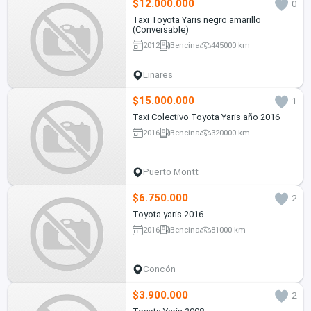
$12.000.000
0
Taxi Toyota Yaris negro amarillo
(Conversable)
2012
Bencina
445000 km
Linares
$15.000.000
1
Taxi Colectivo Toyota Yaris año 2016
2016
Bencina
320000 km
Puerto Montt
$6.750.000
2
Toyota yaris 2016
2016
Bencina
81000 km
Concón
$3.900.000
2