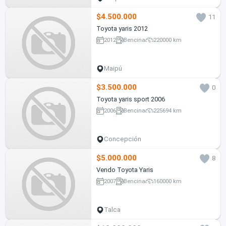
$4.500.000
11
Toyota yaris 2012
2012
Bencina
220000 km
Maipú
$3.500.000
0
Toyota yaris sport 2006
2006
Bencina
225694 km
Concepción
$5.000.000
8
Vendo Toyota Yaris
2007
Bencina
160000 km
Talca