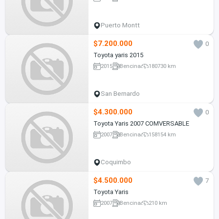
Puerto Montt
$7.200.000
0
Toyota yaris 2015
2015
Bencina
180730 km
San Bernardo
$4.300.000
0
Toyota Yaris 2007 COMVERSABLE
2007
Bencina
158154 km
Coquimbo
$4.500.000
7
Toyota Yaris
2007
Bencina
210 km