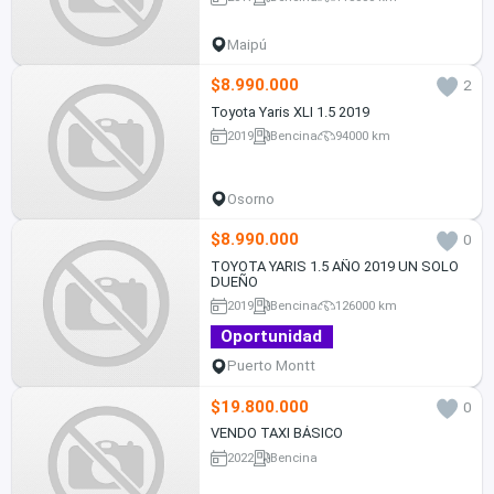
Maipú
$8.990.000
2
Toyota Yaris XLI 1.5 2019
2019
Bencina
94000 km
Osorno
$8.990.000
0
TOYOTA YARIS 1.5 AÑO 2019 UN SOLO
DUEÑO
2019
Bencina
126000 km
Oportunidad
Puerto Montt
$19.800.000
0
VENDO TAXI BÁSICO
2022
Bencina