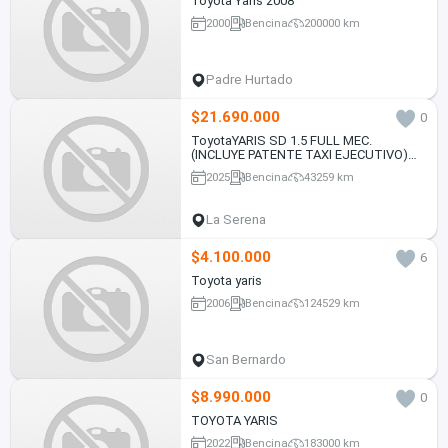
Toyota Yaris 2008
2000
Bencina
200000 km
Padre Hurtado
$21.690.000
0
ToyotaYARIS SD 1.5 FULL MEC.
(INCLUYE PATENTE TAXI EJECUTIVO)
1.5 • 4x2 • Mecánica • 2025
2025
Bencina
43259 km
La Serena
$4.100.000
6
Toyota yaris
2006
Bencina
124529 km
San Bernardo
$8.990.000
0
TOYOTA YARIS
2022
Bencina
183000 km