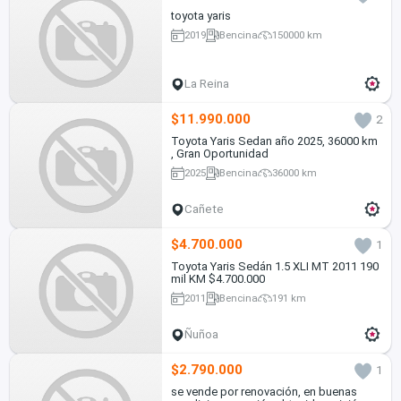
toyota yaris
2019
Bencina
150000 km
La Reina
$11.990.000
2
Toyota Yaris Sedan año 2025, 36000 km
, Gran Oportunidad
2025
Bencina
36000 km
Cañete
$4.700.000
1
Toyota Yaris Sedán 1.5 XLI MT 2011 190
mil KM $4.700.000
2011
Bencina
191 km
Ñuñoa
$2.790.000
1
se vende por renovación, en buenas