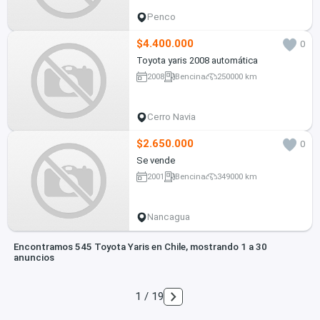
Penco
$4.400.000
0
Toyota yaris 2008 automática
2008
Bencina
250000 km
Cerro Navia
$2.650.000
0
Se vende
2001
Bencina
349000 km
Nancagua
Encontramos 545 Toyota Yaris en Chile, mostrando 1 a 30
anuncios
1 / 19