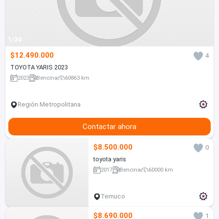
1/20
$12.490.000
4
TOYOTA YARIS 2023
2023
Bencina
60863 km
Región Metropolitana
Contactar ahora
$8.500.000
0
toyota yaris
2017
Bencina
60000 km
Temuco
$8.690.000
1