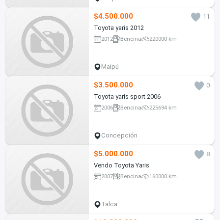
$4.500.000
11
Toyota yaris 2012
2012
Bencina
220000 km
Maipú
$3.500.000
0
Toyota yaris sport 2006
2006
Bencina
225694 km
Concepción
$5.000.000
8
Vendo Toyota Yaris
2007
Bencina
160000 km
Talca