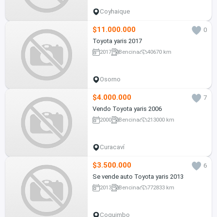
Coyhaique
$11.000.000
0
Toyota yaris 2017
2017
Bencina
40670 km
Osorno
$4.000.000
7
Vendo Toyota yaris 2006
2000
Bencina
213000 km
Curacaví
$3.500.000
6
Se vende auto Toyota yaris 2013
2013
Bencina
772833 km
Coquimbo