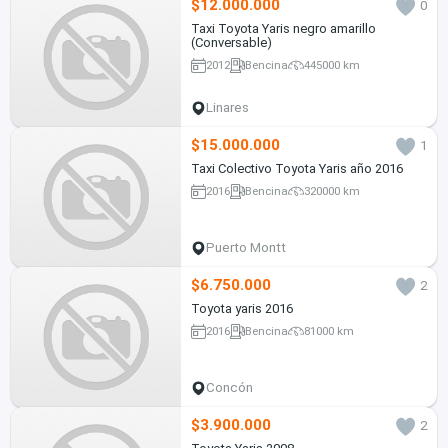
$12.000.000
0
Taxi Toyota Yaris negro amarillo
(Conversable)
2012
Bencina
445000 km
Linares
$15.000.000
1
Taxi Colectivo Toyota Yaris año 2016
2016
Bencina
320000 km
Puerto Montt
$6.750.000
2
Toyota yaris 2016
2016
Bencina
81000 km
Concón
$3.900.000
2