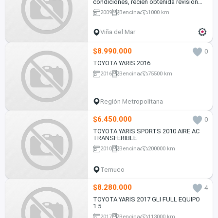
condiciones, recién obtenida revisión
técnica
2009
Bencina
1000 km
Viña del Mar
$8.990.000
0
TOYOTA YARIS 2016
2016
Bencina
75500 km
Región Metropolitana
$6.450.000
0
TOYOTA YARIS SPORTS 2010 AIRE AC
TRANSFERIBLE
2010
Bencina
200000 km
Temuco
$8.280.000
4
TOYOTA YARIS 2017 GLI FULL EQUIPO
1.5
2017
Bencina
113000 km