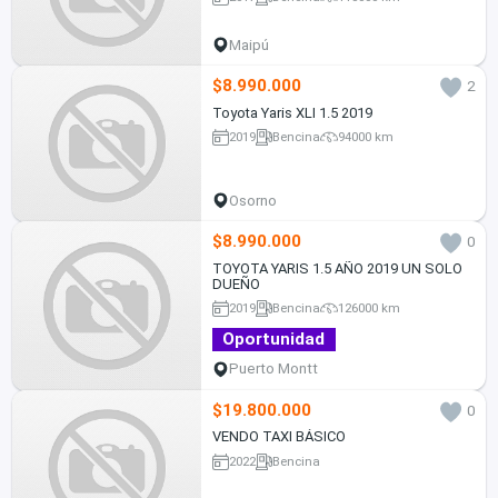
Maipú
$8.990.000
2
Toyota Yaris XLI 1.5 2019
2019
Bencina
94000 km
Osorno
$8.990.000
0
TOYOTA YARIS 1.5 AÑO 2019 UN SOLO
DUEÑO
2019
Bencina
126000 km
Oportunidad
Puerto Montt
$19.800.000
0
VENDO TAXI BÁSICO
2022
Bencina