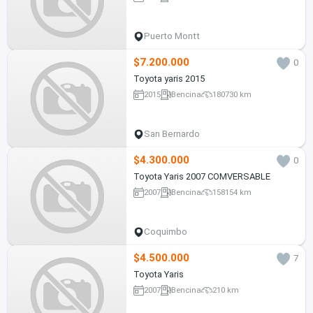
Puerto Montt
$7.200.000
0
Toyota yaris 2015
2015
Bencina
180730 km
San Bernardo
$4.300.000
0
Toyota Yaris 2007 COMVERSABLE
2007
Bencina
158154 km
Coquimbo
$4.500.000
7
Toyota Yaris
2007
Bencina
210 km