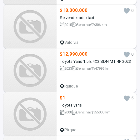
$18.000.000
0
Se vende radio taxi
2015
Bencina
306 km
Valdivia
$12,990,000
0
Toyota Yaris 1.5 E 4X2 SDN MT 4P 2023
2023
Bencina
47996 km
Iquique
$1
5
Toyota yaris
2008
Bencina
55000 km
Pirque