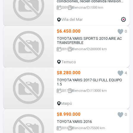
condiciones, recién obtenida revisión
técnica
2009
Bencina
1000 km
Viña del Mar
$6.450.000
0
TOYOTA YARIS SPORTS 2010 AIRE AC
TRANSFERIBLE
2010
Bencina
200000 km
Temuco
$8.280.000
4
TOYOTA YARIS 2017 GLI FULL EQUIPO
1.5
2017
Bencina
113000 km
Maipú
$8.990.000
0
TOYOTA YARIS 2016
2016
Bencina
75500 km