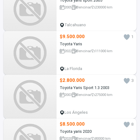
Toyota yaris sport 2005
2005
Bencina
230000 km
Talcahuano
$9.500.000
1
Toyota Yaris
2022
Bencina
111000 km
La Florida
$2.800.000
3
Toyota Yaris Sport 1.3 2003
2003
Bencina
275000 km
Los Ángeles
$8.500.000
8
Toyota yaris 2020
2020
Bencina
80000 km