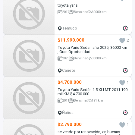
toyota yaris
2017
Bencina
60000 km
Temuco
$11.990.000
2
Toyota Yaris Sedan año 2025, 36000 km
, Gran Oportunidad
2025
Bencina
36000 km
Cañete
$4.700.000
1
Toyota Yaris Sedán 1.5 XLI MT 2011 190
mil KM $4.700.000
2011
Bencina
191 km
Ñuñoa
$2.790.000
1
se vende por renovación, en buenas