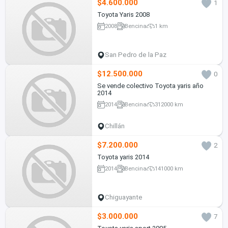
$4.600.000
1
Toyota Yaris 2008
2008
Bencina
1 km
San Pedro de la Paz
$12.500.000
0
Se vende colectivo Toyota yaris año
2014
2014
Bencina
312000 km
Chillán
$7.200.000
2
Toyota yaris 2014
2014
Bencina
141000 km
Chiguayante
$3.000.000
7