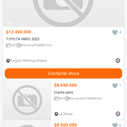
1/20
$12.490.000
4
TOYOTA YARIS 2023
2023
Bencina
60863 km
Región Metropolitana
Contactar ahora
$8.690.000
1
toyota yaris
2019
Bencina
150000 km
La Reina
$8.500.000
0