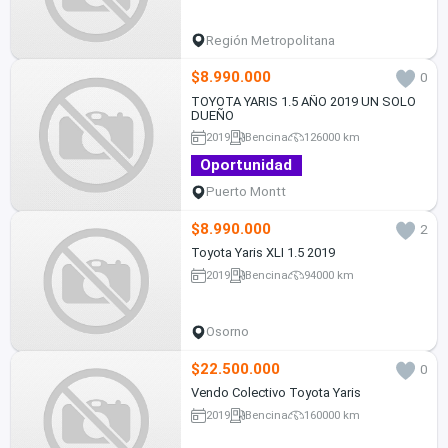
Región Metropolitana
$8.990.000
0
TOYOTA YARIS 1.5 AÑO 2019 UN SOLO
DUEÑO
2019
Bencina
126000 km
Oportunidad
Puerto Montt
$8.990.000
2
Toyota Yaris XLI 1.5 2019
2019
Bencina
94000 km
Osorno
$22.500.000
0
Vendo Colectivo Toyota Yaris
2019
Bencina
160000 km