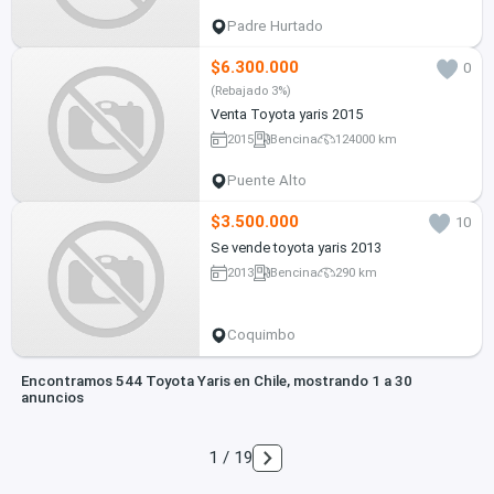
Padre Hurtado
$6.300.000
0
(Rebajado 3%)
Venta Toyota yaris 2015
2015
Bencina
124000 km
Puente Alto
$3.500.000
10
Se vende toyota yaris 2013
2013
Bencina
290 km
Coquimbo
Encontramos 544 Toyota Yaris en Chile, mostrando 1 a 30
anuncios
1 / 19