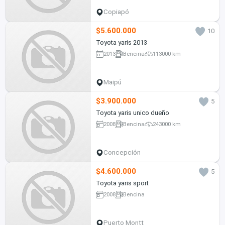
Copiapó
$5.600.000
10
Toyota yaris 2013
2013
Bencina
113000 km
Maipú
$3.900.000
5
Toyota yaris unico dueño
2008
Bencina
243000 km
Concepción
$4.600.000
5
Toyota yaris sport
2008
Bencina
Puerto Montt