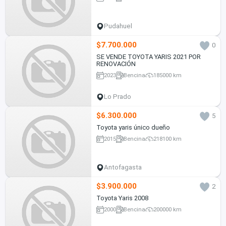
Pudahuel
$7.700.000
0
SE VENDE TOYOTA YARIS 2021 POR
RENOVACIÓN
2023
Bencina
185000 km
Lo Prado
$6.300.000
5
Toyota yaris único dueño
2015
Bencina
218100 km
Antofagasta
$3.900.000
2
Toyota Yaris 2008
2000
Bencina
200000 km