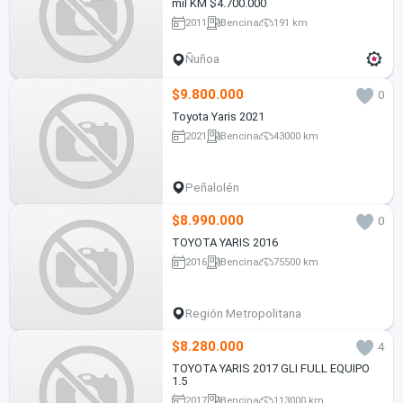
mil KM $4.700.000
2011
Bencina
191 km
Ñuñoa
$9.800.000
0
Toyota Yaris 2021
2021
Bencina
43000 km
Peñalolén
$8.990.000
0
TOYOTA YARIS 2016
2016
Bencina
75500 km
Región Metropolitana
$8.280.000
4
TOYOTA YARIS 2017 GLI FULL EQUIPO
1.5
2017
Bencina
113000 km