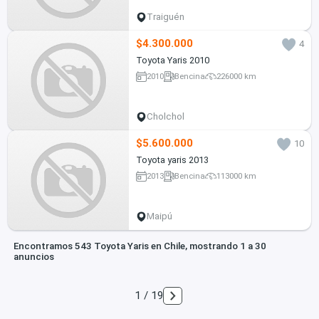
Traiguén
$4.300.000
4
Toyota Yaris 2010
2010
Bencina
226000 km
Cholchol
$5.600.000
10
Toyota yaris 2013
2013
Bencina
113000 km
Maipú
Encontramos 543 Toyota Yaris en Chile, mostrando 1 a 30
anuncios
1 / 19