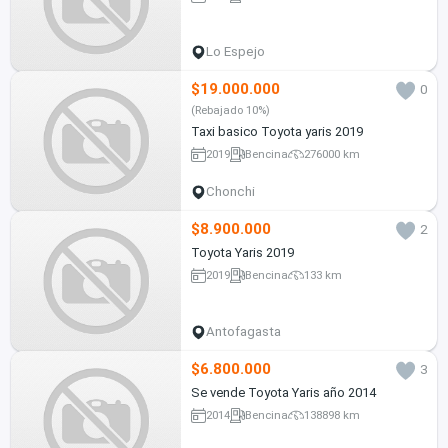
Lo Espejo
$19.000.000
0
(Rebajado 10%)
Taxi basico Toyota yaris 2019
2019
Bencina
276000 km
Chonchi
$8.900.000
2
Toyota Yaris 2019
2019
Bencina
133 km
Antofagasta
$6.800.000
3
Se vende Toyota Yaris año 2014
2014
Bencina
138898 km