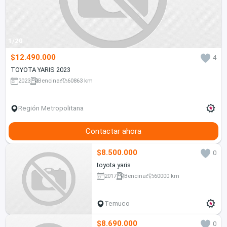
1/20
$12.490.000
4
TOYOTA YARIS 2023
2023
Bencina
60863 km
Región Metropolitana
Contactar ahora
$8.500.000
0
toyota yaris
2017
Bencina
60000 km
Temuco
$8.690.000
0