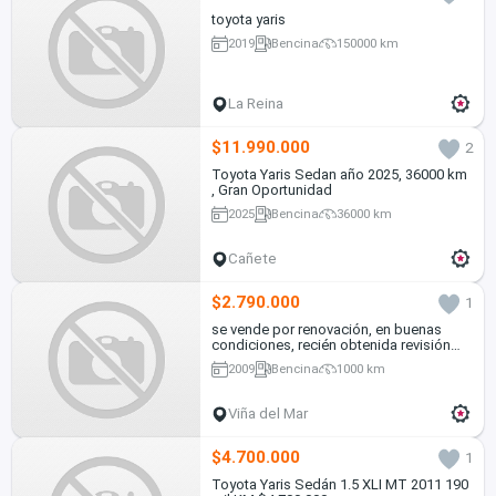
toyota yaris
2019
Bencina
150000 km
La Reina
$11.990.000
2
Toyota Yaris Sedan año 2025, 36000 km
, Gran Oportunidad
2025
Bencina
36000 km
Cañete
$2.790.000
1
se vende por renovación, en buenas
condiciones, recién obtenida revisión
técnica
2009
Bencina
1000 km
Viña del Mar
$4.700.000
1
Toyota Yaris Sedán 1.5 XLI MT 2011 190