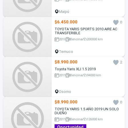
Maipú
$6.450.000
0
TOYOTA YARIS SPORTS 2010 AIRE AC
TRANSFERIBLE
2010
Bencina
200000 km
Temuco
$8.990.000
2
Toyota Yaris XLI 1.5 2019
2019
Bencina
94000 km
Osorno
$8.990.000
0
TOYOTA YARIS 1.5 AÑO 2019 UN SOLO
DUEÑO
2019
Bencina
126000 km
Oportunidad