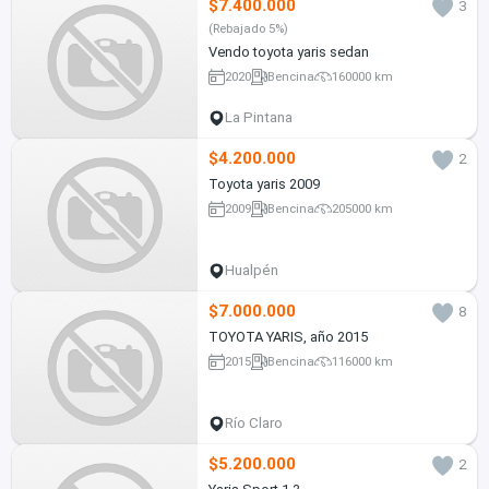
$7.400.000
3
(Rebajado 5%)
Vendo toyota yaris sedan
2020
Bencina
160000 km
La Pintana
$4.200.000
2
Toyota yaris 2009
2009
Bencina
205000 km
Hualpén
$7.000.000
8
TOYOTA YARIS, año 2015
2015
Bencina
116000 km
Río Claro
$5.200.000
2