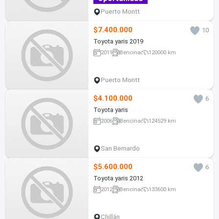
Puerto Montt
$7.400.000
10
Toyota yaris 2019
2019
Bencina
120000 km
Puerto Montt
$4.100.000
6
Toyota yaris
2006
Bencina
124529 km
San Bernardo
$5.600.000
6
Toyota yaris 2012
2012
Bencina
133600 km
Chillán