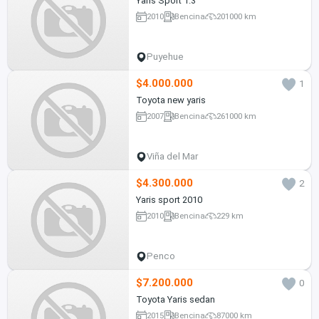
Yaris Sport 1.3
2010
Bencina
201000 km
Puyehue
$4.000.000
1
Toyota new yaris
2007
Bencina
261000 km
Viña del Mar
$4.300.000
2
Yaris sport 2010
2010
Bencina
229 km
Penco
$7.200.000
0
Toyota Yaris sedan
2015
Bencina
87000 km