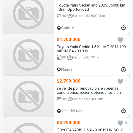
Toyota Yaris Sedan año 2025, 36000 km
, Gran Oportunidad
2025
Bencina
36000 km
Cañete
$4.700.000
1
Toyota Yaris Sedán 1.5 XLI MT 2011 190
mil KM $4.700.000
2011
Bencina
191 km
Ñuñoa
$2.790.000
1
se vende por renovación, en buenas
condiciones, recién obtenida revisión
técnica
2009
Bencina
1000 km
Viña del Mar
$8.990.000
0
TOYOTA YARIS 1.5 AÑO 2019 UN SOLO