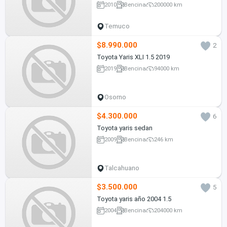
2010
Bencina
200000 km
Temuco
$8.990.000
2
Toyota Yaris XLI 1.5 2019
2019
Bencina
94000 km
Osorno
$4.300.000
6
Toyota yaris sedan
2009
Bencina
246 km
Talcahuano
$3.500.000
5
Toyota yaris año 2004 1.5
2004
Bencina
204000 km