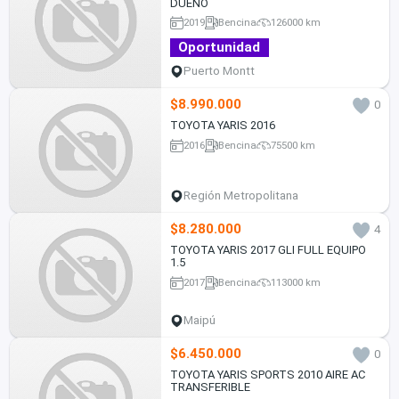
DUEÑO
2019
Bencina
126000 km
Oportunidad
Puerto Montt
$8.990.000
0
TOYOTA YARIS 2016
2016
Bencina
75500 km
Región Metropolitana
$8.280.000
4
TOYOTA YARIS 2017 GLI FULL EQUIPO
1.5
2017
Bencina
113000 km
Maipú
$6.450.000
0
TOYOTA YARIS SPORTS 2010 AIRE AC
TRANSFERIBLE