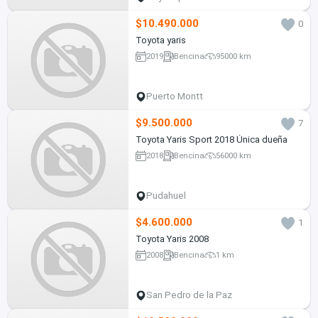
$10.490.000
0
Toyota yaris
2019
Bencina
95000 km
Puerto Montt
$9.500.000
7
Toyota Yaris Sport 2018 Única dueña
2018
Bencina
56000 km
Pudahuel
$4.600.000
1
Toyota Yaris 2008
2008
Bencina
1 km
San Pedro de la Paz