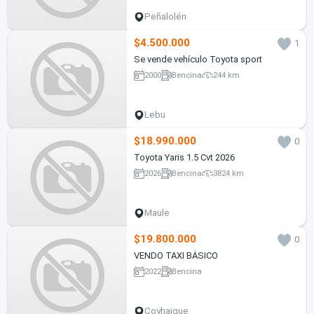
Peñalolén
$4.500.000
1
Se vende vehículo Toyota sport
2000
Bencina
244 km
Lebu
$18.990.000
0
Toyota Yaris 1.5 Cvt 2026
2026
Bencina
3824 km
Maule
$19.800.000
0
VENDO TAXI BÁSICO
2022
Bencina
Coyhaique