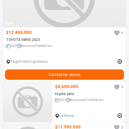
1/40
$12.490.000
4
TOYOTA YARIS 2023
2023
Bencina
60863 km
Región Metropolitana
Contactar ahora
$8.690.000
0
toyota yaris
2019
Bencina
150000 km
La Reina
$11.990.000
2