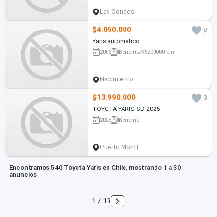
Las Condes
$4.050.000
8
Yaris automatico
2006
Bencina
200000 km
Nacimiento
$13.990.000
3
TOYOTA YARIS SD 2025
2025
Bencina
Puerto Montt
Encontramos 540 Toyota Yaris en Chile, mostrando 1 a 30
anuncios
1 / 18