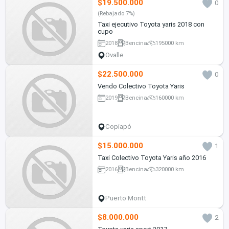
$19.500.000
0
(Rebajado 7%)
Taxi ejecutivo Toyota yaris 2018 con
cupo
2018
Bencina
195000 km
Ovalle
$22.500.000
0
Vendo Colectivo Toyota Yaris
2019
Bencina
160000 km
Copiapó
$15.000.000
1
Taxi Colectivo Toyota Yaris año 2016
2016
Bencina
320000 km
Puerto Montt
$8.000.000
2