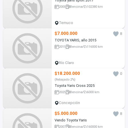
Toyota yaris sport 2017
2000
Bencina
102380 km
Temuco
$7.000.000
8
TOYOTA YARIS, año 2015
2015
Bencina
116000 km
Río Claro
$18.200.000
0
(Rebajado 2%)
Toyota Yaris Cross 2025
2025
Bencina
6000 km
Concepción
$5.000.000
8
Vendo Toyota Yaris
2007
Bencina
160000 km