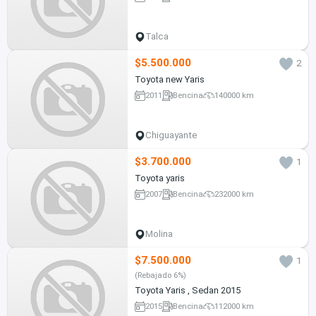
Talca
$5.500.000
2
Toyota new Yaris
2011
Bencina
140000 km
Chiguayante
$3.700.000
1
Toyota yaris
2007
Bencina
232000 km
Molina
$7.500.000
1
(Rebajado 6%)
Toyota Yaris , Sedan 2015
2015
Bencina
112000 km