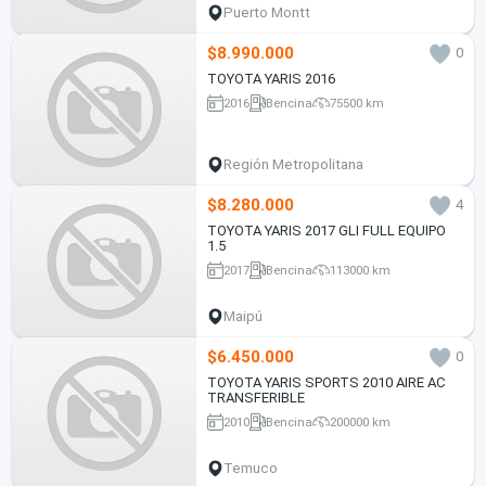
Puerto Montt
$8.990.000
0
TOYOTA YARIS 2016
2016
Bencina
75500 km
Región Metropolitana
$8.280.000
4
TOYOTA YARIS 2017 GLI FULL EQUIPO
1.5
2017
Bencina
113000 km
Maipú
$6.450.000
0
TOYOTA YARIS SPORTS 2010 AIRE AC
TRANSFERIBLE
2010
Bencina
200000 km
Temuco