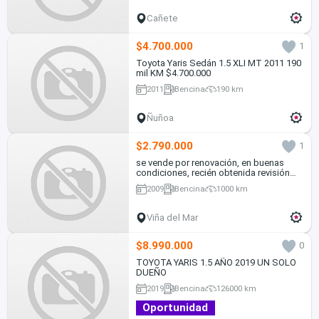
Cañete
$4.700.000
1
Toyota Yaris Sedán 1.5 XLI MT 2011 190
mil KM $4.700.000
2011
Bencina
190 km
Ñuñoa
$2.790.000
1
se vende por renovación, en buenas
condiciones, recién obtenida revisión
técnica
2009
Bencina
1000 km
Viña del Mar
$8.990.000
0
TOYOTA YARIS 1.5 AÑO 2019 UN SOLO
DUEÑO
2019
Bencina
126000 km
Oportunidad