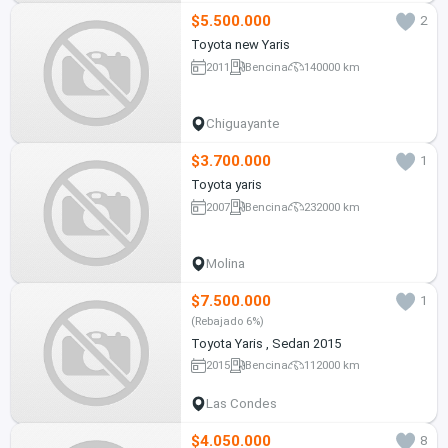
$5.500.000
2
Toyota new Yaris
2011
Bencina
140000 km
Chiguayante
$3.700.000
1
Toyota yaris
2007
Bencina
232000 km
Molina
$7.500.000
1
(Rebajado 6%)
Toyota Yaris , Sedan 2015
2015
Bencina
112000 km
Las Condes
$4.050.000
8