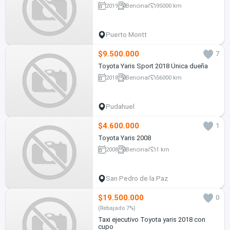
2019
Bencina
95000 km
Puerto Montt
$9.500.000
7
Toyota Yaris Sport 2018 Única dueña
2018
Bencina
56000 km
Pudahuel
$4.600.000
1
Toyota Yaris 2008
2008
Bencina
1 km
San Pedro de la Paz
$19.500.000
0
(Rebajado 7%)
Taxi ejecutivo Toyota yaris 2018 con
cupo