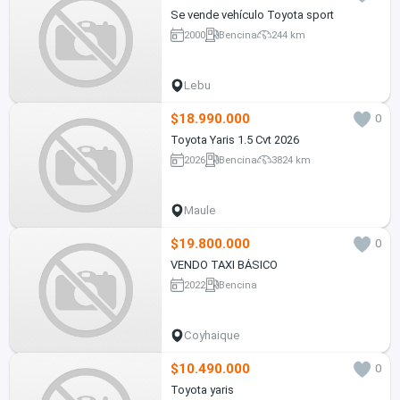
Se vende vehículo Toyota sport
2000
Bencina
244 km
Lebu
$18.990.000
0
Toyota Yaris 1.5 Cvt 2026
2026
Bencina
3824 km
Maule
$19.800.000
0
VENDO TAXI BÁSICO
2022
Bencina
Coyhaique
$10.490.000
0
Toyota yaris