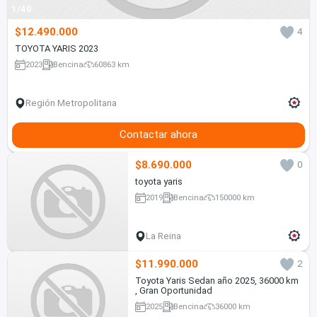
1/40
$12.490.000
4
TOYOTA YARIS 2023
2023
Bencina
60863 km
Región Metropolitana
Contactar ahora
$8.690.000
0
toyota yaris
2019
Bencina
150000 km
La Reina
$11.990.000
2
Toyota Yaris Sedan año 2025, 36000 km
, Gran Oportunidad
2025
Bencina
36000 km