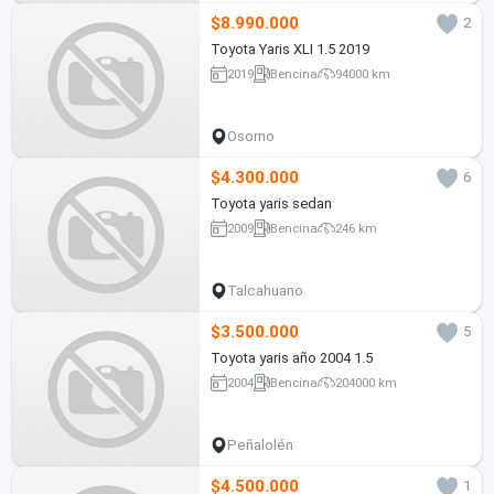
$8.990.000
2
Toyota Yaris XLI 1.5 2019
2019
Bencina
94000 km
Osorno
$4.300.000
6
Toyota yaris sedan
2009
Bencina
246 km
Talcahuano
$3.500.000
5
Toyota yaris año 2004 1.5
2004
Bencina
204000 km
Peñalolén
$4.500.000
1