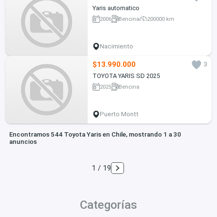
Yaris automatico
2006
Bencina
200000 km
Nacimiento
$13.990.000
3
TOYOTA YARIS SD 2025
2025
Bencina
Puerto Montt
Encontramos 544 Toyota Yaris en Chile, mostrando 1 a 30
anuncios
1 / 19
Categorías