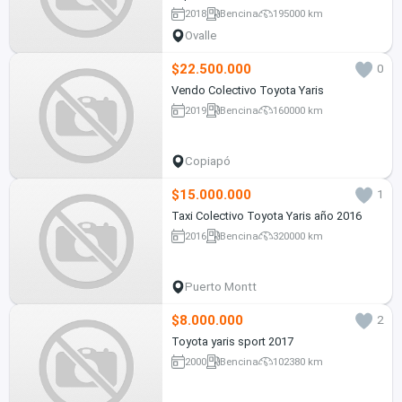
2018
Bencina
195000 km
Ovalle
$22.500.000
0
Vendo Colectivo Toyota Yaris
2019
Bencina
160000 km
Copiapó
$15.000.000
1
Taxi Colectivo Toyota Yaris año 2016
2016
Bencina
320000 km
Puerto Montt
$8.000.000
2
Toyota yaris sport 2017
2000
Bencina
102380 km