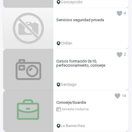
Concepción
4
Servicios seguridad privada
Chillán
2
Cursos formación 0s10,
perfeccionamiento, conserje
Santiago
14
Conserje/Guardia
Jornada nocturna
Lo Barnechea