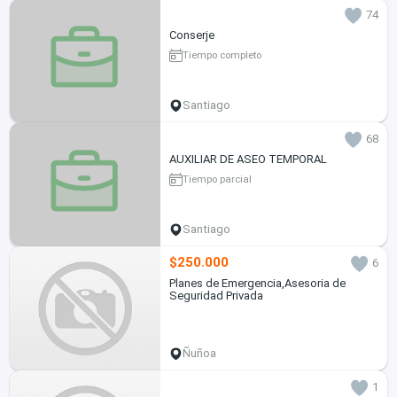
74
Conserje
Tiempo completo
Santiago
68
AUXILIAR DE ASEO TEMPORAL
Tiempo parcial
Santiago
$250.000
6
Planes de Emergencia,Asesoria de
Seguridad Privada
Ñuñoa
1