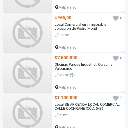
Valparaíso
UF65,00
0
Local Comercial en inmejorable
ubicación de Pedro Montt
2
160 m
Valparaíso
$7.500.000
0
Oficinas Parque Industrial, Curauma,
Valparaíso
2
380 m
10
Valparaíso
$1.100.000
2
Local SE ARRIENDA LOCAL COMERCIAL
CALLE COCHRANE (CÓD. 543)
2
93 m
Valparaíso