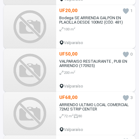
UF20,00
1
Bodega SE ARRIENDA GALPÓN EN
PLACILLA DESDE 100M2 (CÓD. 481)
2
100 m
Valparaíso
UF50,00
0
VALPARAISO RESTAURANTE , PUB EN
ARRIENDO (170925)
2
200 m
Valparaíso
UF68,00
3
ARRIENDO ULTIMO LOCAL COMERCIAL
72M2 STRIP CENTER
2
72 m
80
Valparaíso