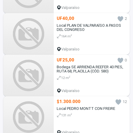
Valparaíso
UF40,00
2
Local PLAN DE VALPARAÍSO A PASOS
DEL CONGRESO
2
164 m
Valparaíso
UF25,00
0
Bodega SE ARRIENDA REEFER 40 PIES,
RUTA 68, PLACILLA (CÓD. 580)
2
12 m
Valparaíso
$1.300.000
12
Local PEDRO MONTT CON FREIRE
2
131 m
Valparaíso