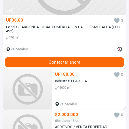
1/15
UF36,00
3
Local SE ARRIENDA LOCAL COMERCIAL EN CALLE ESMERALDA (CÓD.
492)
2
70 m
Valparaíso
Contactar ahora
UF180,00
0
Industrial PLACILLA
2
5000 m
Valparaíso
$2.000.000
0
(Rebajado 13%)
ARRIENDO / VENTA PROPIEDAD