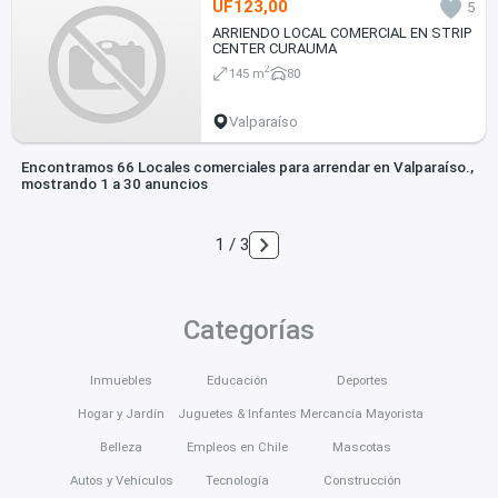
UF123,00
5
ARRIENDO LOCAL COMERCIAL EN STRIP
CENTER CURAUMA
2
145 m
80
Valparaíso
Encontramos 66 Locales comerciales para arrendar en Valparaíso.,
mostrando 1 a 30 anuncios
1 / 3
Categorías
Inmuebles
Educación
Deportes
Hogar y Jardín
Juguetes & Infantes
Mercancía Mayorista
Belleza
Empleos en Chile
Mascotas
Autos y Vehículos
Tecnología
Construcción