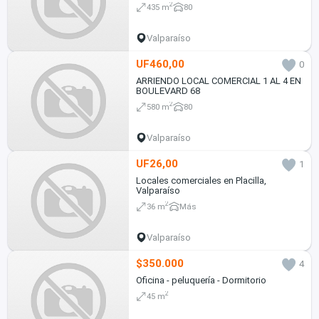
2
435 m
80
Valparaíso
UF460,00
0
ARRIENDO LOCAL COMERCIAL 1 AL 4 EN
BOULEVARD 68
2
580 m
80
Valparaíso
UF26,00
1
Locales comerciales en Placilla,
Valparaíso
2
36 m
Más
Valparaíso
$350.000
4
Oficina - peluquería - Dormitorio
2
45 m