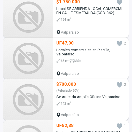
$1.750.000
1
Local SE ARRIENDA LOCAL COMERCIAL
EN CALLE ESMERALDA (CÓD. 362)
2
154 m
Valparaíso
UF47,00
2
Locales comerciales en Placilla,
Valparaíso
2
66 m
Más
Valparaíso
$700.000
0
(Rebajado 30%)
Se Arrienda Amplia Oficina Valparaíso
2
142 m
Valparaíso
UF82,88
1