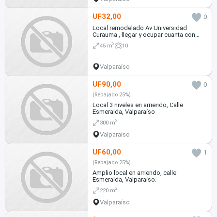
UF32,00
0
Local remodelado Av Universidad
Curauma , llegar y ocupar cuanta con
equipamiento y patende de Almacen
2
45 m
10
Valparaíso
UF90,00
0
(Rebajado 25%)
Local 3 niveles en arriendo, Calle
Esmeralda, Valparaíso
2
300 m
Valparaíso
UF60,00
1
(Rebajado 25%)
Amplio local en arriendo, calle
Esmeralda, Valparaíso.
2
220 m
Valparaíso