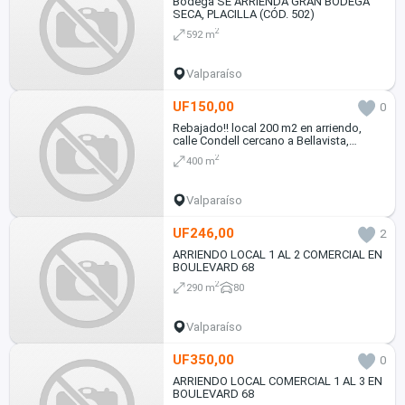
Bodega SE ARRIENDA GRAN BODEGA
SECA, PLACILLA (CÓD. 502)
2
592 m
Valparaíso
UF150,00
0
Rebajado!! local 200 m2 en arriendo,
calle Condell cercano a Bellavista,
Valparaíso
2
400 m
Valparaíso
UF246,00
2
ARRIENDO LOCAL 1 AL 2 COMERCIAL EN
BOULEVARD 68
2
290 m
80
Valparaíso
UF350,00
0
ARRIENDO LOCAL COMERCIAL 1 AL 3 EN
BOULEVARD 68