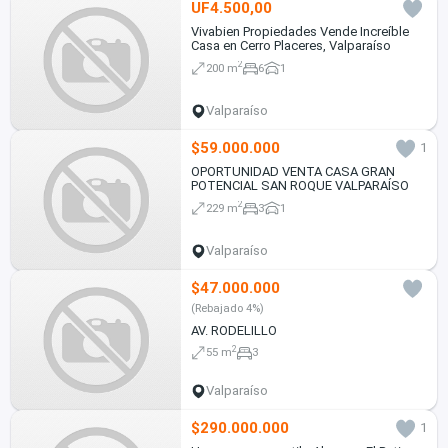
UF4.500,00
Vivabien Propiedades Vende Increíble
Casa en Cerro Placeres, Valparaíso
2
200 m
6
1
Valparaíso
$59.000.000
1
OPORTUNIDAD VENTA CASA GRAN
POTENCIAL SAN ROQUE VALPARAÍSO
2
229 m
3
1
Valparaíso
$47.000.000
(Rebajado 4%)
AV. RODELILLO
2
55 m
3
Valparaíso
$290.000.000
1