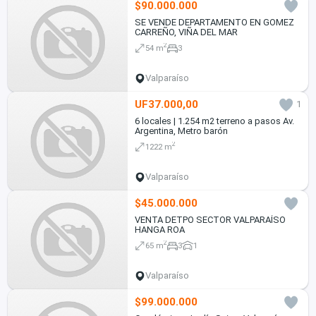
$90.000.000
SE VENDE DEPARTAMENTO EN GOMEZ
CARREÑO, VIÑA DEL MAR
2
54 m
3
Valparaíso
UF37.000,00
1
6 locales | 1.254 m2 terreno a pasos Av.
Argentina, Metro barón
2
1222 m
Valparaíso
$45.000.000
VENTA DETPO SECTOR VALPARAÍSO
HANGA ROA
2
65 m
3
1
Valparaíso
$99.000.000