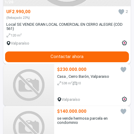
1/20
UF2.990,00
2
(Rebajado 23%)
Local SE VENDE GRAN LOCAL COMERCIAL EN CERRO ALEGRE (CÓD
561)
2
120 m
Valparaíso
Contactar ahora
$230.000.000
Casa , Cerro Barón, Valparaiso
2
538 m
10
Valparaíso
$140.000.000
se vende hermosa parcela en
condominio