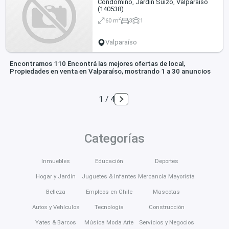
Condómino, Jardín Suizo, Valparaíso
(140538)
2
60 m
3
1
Valparaíso
Encontramos 110 Encontrá las mejores ofertas de local,
Propiedades en venta en Valparaíso, mostrando 1 a 30 anuncios
1 / 4
Categorías
Inmuebles
Educación
Deportes
Hogar y Jardín
Juguetes & Infantes
Mercancía Mayorista
Belleza
Empleos en Chile
Mascotas
Autos y Vehículos
Tecnología
Construcción
Yates & Barcos
Música Moda Arte
Servicios y Negocios