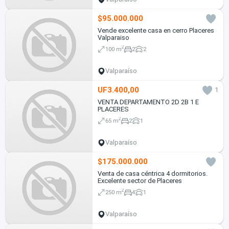
$95.000.000
Vende excelente casa en cerro Placeres
Valparaiso
2
100 m
2
2
Valparaíso
UF3.400,00
1
VENTA DEPARTAMENTO 2D 2B 1 E
PLACERES
2
65 m
2
1
Valparaíso
$175.000.000
Venta de casa céntrica 4 dormitorios.
Excelente sector de Placeres
2
250 m
4
1
Valparaíso