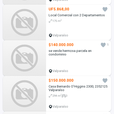
UF5.868,00
Local Comercial con 2 Departamentos
2
175 m
Valparaíso
$140.000.000
1
se vende hermosa parcela en
condominio
Valparaíso
$150.000.000
Casa Bernardo O'Higgins 2300, 2352125
Valparaíso
2
294 m
3
Valparaíso