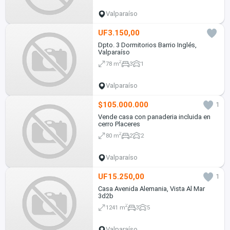
Valparaíso
UF3.150,00
Dpto. 3 Dormitorios Barrio Inglés,
Valparaíso
2
78 m
3
1
Valparaíso
$105.000.000
1
Vende casa con panaderia incluida en
cerro Placeres
2
80 m
2
2
Valparaíso
UF15.250,00
1
Casa Avenida Alemania, Vista Al Mar
3d2b
2
1241 m
3
5
Valparaíso