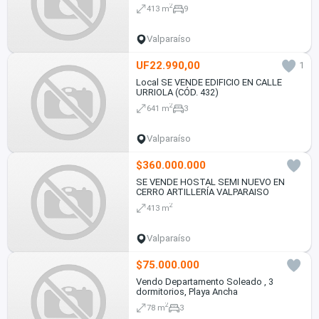
2
413 m
9
Valparaíso
UF22.990,00
1
Local SE VENDE EDIFICIO EN CALLE
URRIOLA (CÓD. 432)
2
641 m
3
Valparaíso
$360.000.000
SE VENDE HOSTAL SEMI NUEVO EN
CERRO ARTILLERÍA VALPARAISO
2
413 m
Valparaíso
$75.000.000
Vendo Departamento Soleado , 3
dormitorios, Playa Ancha
2
78 m
3