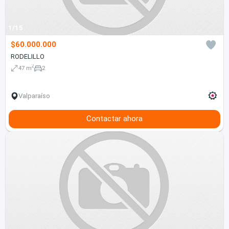
1/15
$60.000.000
RODELILLO
2
47 m
2
Valparaíso
Contactar ahora