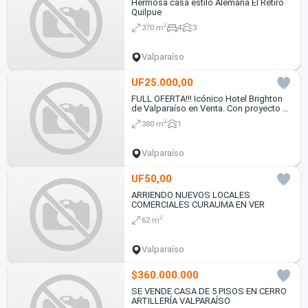
Hermosa casa estilo Alemana El Retiro
Quilpue
2
370 m
4
3
Valparaíso
UF25.000,00
FULL OFERTA!!! Icónico Hotel Brighton
de Valparaíso en Venta. Con proyecto de
Ampliación!!!
2
380 m
1
Valparaíso
UF50,00
ARRIENDO NUEVOS LOCALES
COMERCIALES CURAUMA EN VER
2
62 m
Valparaíso
$360.000.000
SE VENDE CASA DE 5 PISOS EN CERRO
ARTILLERÍA VALPARAÍSO