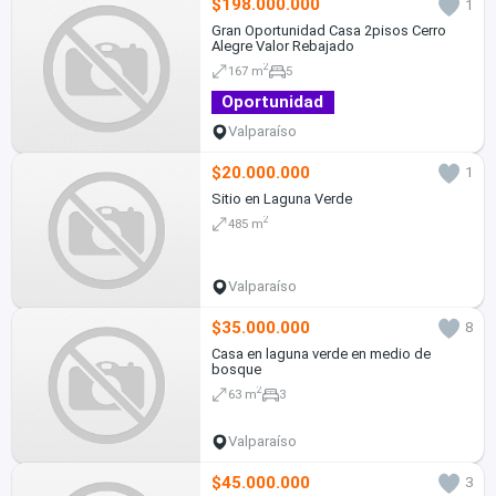
$198.000.000
1
Gran Oportunidad Casa 2pisos Cerro
Alegre Valor Rebajado
2
167 m
5
Oportunidad
Valparaíso
$20.000.000
1
Sitio en Laguna Verde
2
485 m
Valparaíso
$35.000.000
8
Casa en laguna verde en medio de
bosque
2
63 m
3
Valparaíso
$45.000.000
3