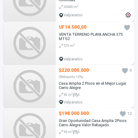
2
25000 m
Valparaíso
UF14.500,00
VENTA TERRENO PLAYA ANCHA 375
MTS2
2
375 m
Valparaíso
$220.000.000
5
(Rebajado 12%)
Casa Amplia 2 Pisos en el Mejor Lugar
Cerro Alegre
2
95 m
5
Valparaíso
$198.000.000
12
Gran Oportunidad Casa Amplia 2Pisos
Cerro Alegre Valor Rebajado
2
95 m
5