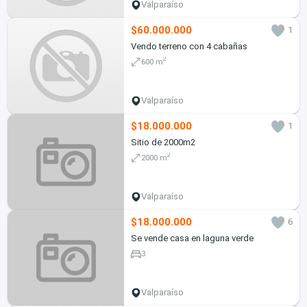
Valparaíso
$60.000.000
1
Vendo terreno con 4 cabañas
2
600 m
Valparaíso
$18.000.000
1
Sitio de 2000m2
2
2000 m
Valparaíso
$18.000.000
6
Se vende casa en laguna verde
3
Valparaíso