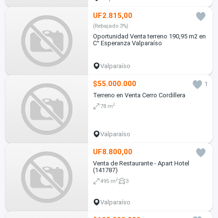
UF2.815,00
(Rebajado 3%)
Oportunidad Venta terreno 190,95 m2 en
C° Esperanza Valparaíso
Valparaíso
$55.000.000
1
Terreno en Venta Cerro Cordillera
2
78 m
Valparaíso
UF8.800,00
Venta de Restaurante - Apart Hotel
(141787)
2
495 m
3
Valparaíso