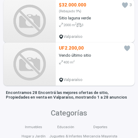
$32.000.000
3
(Rebajado 9%)
Sitio laguna verde
2
2000 m
3
Valparaíso
UF2.200,00
Vendo último sitio
2
400 m
Valparaíso
Encontramos 28 Encontrá las mejores ofertas de sitio,
Propiedades en venta en Valparaíso, mostrando 1 a 28 anuncios
Categorías
Inmuebles
Educación
Deportes
Hogar y Jardín
Juguetes & Infantes
Mercancía Mayorista