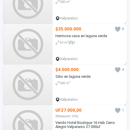
2
500 m
Valparaíso
$35.000.000
8
Hermosa casa en laguna verde
2
63 m
3
Valparaíso
$4.000.000
4
Sitio en laguna verde
2
500 m
Valparaíso
UF27.000,00
1
(Rebajado 16%)
Vendo Hotel Boutique 16 Hab Cerro
Alegre Valparaiso 27.000uf