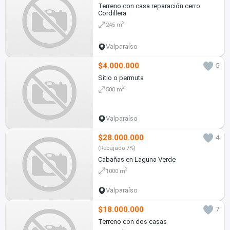
Terreno con casa reparación cerro
Cordillera
2
245 m
Valparaíso
$4.000.000
5
Sitio o permuta
2
500 m
Valparaíso
$28.000.000
4
(Rebajado 7%)
Cabañas en Laguna Verde
2
1000 m
Valparaíso
$18.000.000
7
Terreno con dos casas