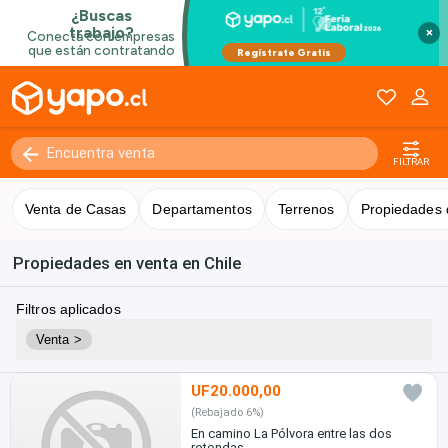
×
FILTRAR
Venta de Casas
Departamentos
Terrenos
Propiedades 
Propiedades en venta en Chile
Filtros aplicados
Venta >
UF20.000,00
(Rebajado 6%)
En camino La Pólvora entre las dos
rotondas