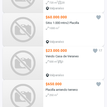
2
720 m
20
Valparaíso
$60.000.000
Sitio 1.000 mtrs2 Placilla
2
1000 m
Valparaíso
$23.000.000
17
Vendo Casa de Veraneo
2
500 m
3
Valparaíso
$650.000
Placilla arriendo terreno
2
250 m