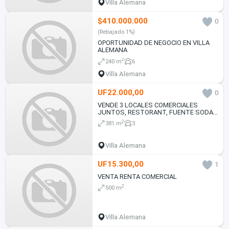
Villa Alemana
$410.000.000
0
(Rebajado 1%)
OPORTUNIDAD DE NEGOCIO EN VILLA
ALEMANA
2
240 m
6
Villa Alemana
UF22.000,00
0
VENDE 3 LOCALES COMERCIALES
JUNTOS, RESTORANT, FUENTE SODA,
HOTEL, EN VILLA ALEMANA V REGION
2
381 m
3
Villa Alemana
UF15.300,00
1
VENTA RENTA COMERCIAL
2
500 m
Villa Alemana