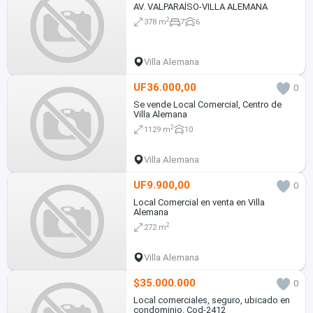
AV. VALPARAÍSO-VILLA ALEMANA
2
378 m
7
6
Villa Alemana
UF36.000,00
0
Se vende Local Comercial, Centro de
Villa Alemana
2
1129 m
10
Villa Alemana
UF9.900,00
0
Local Comercial en venta en Villa
Alemana
2
272 m
Villa Alemana
$35.000.000
0
Local comerciales, seguro, ubicado en
condominio. Cod-2412