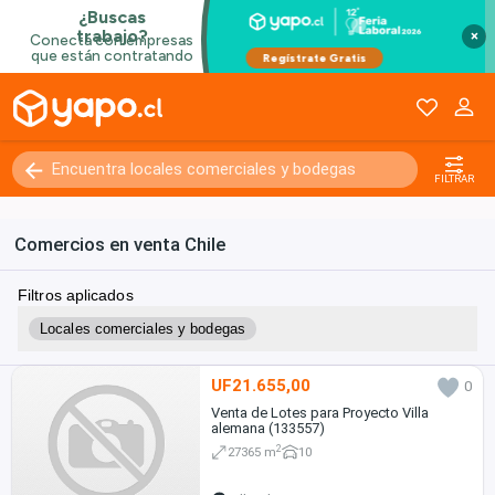
×
FILTRAR
Comercios en venta Chile
Filtros aplicados
Locales comerciales y bodegas
UF21.655,00
0
Venta de Lotes para Proyecto Villa
alemana (133557)
2
27365 m
10