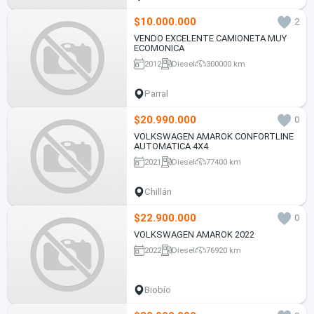
$10.000.000
2
VENDO EXCELENTE CAMIONETA MUY
ECOMONICA
2012
Diesel
300000 km
Parral
$20.990.000
0
VOLKSWAGEN AMAROK CONFORTLINE
AUTOMATICA 4X4
2021
Diesel
77400 km
Chillán
$22.900.000
0
VOLKSWAGEN AMAROK 2022
2022
Diesel
76920 km
Biobío