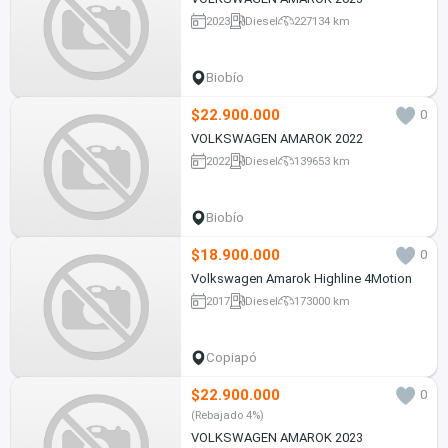
2023
Diesel
227134 km
Biobío
$22.900.000
0
VOLKSWAGEN AMAROK 2022
2022
Diesel
139653 km
Biobío
$18.900.000
0
Volkswagen Amarok Highline 4Motion
2017
Diesel
173000 km
Copiapó
$22.900.000
0
(Rebajado 4%)
VOLKSWAGEN AMAROK 2023