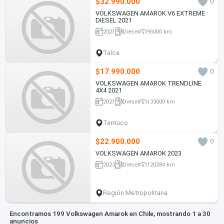
$32.990.000
0
VOLKSWAGEN AMAROK V6 EXTREME
DIESEL 2021
2021
Diesel
95000 km
Talca
$17.990.000
0
VOLKSWAGEN AMAROK TRENDLINE
4X4 2021
2021
Diesel
133000 km
Temuco
$22.900.000
0
VOLKSWAGEN AMAROK 2023
2023
Diesel
120284 km
Región Metropolitana
Encontramos 199 Volkswagen Amarok en Chile, mostrando 1 a 30
anuncios