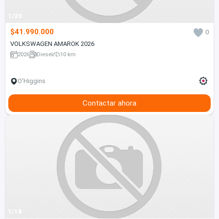
1/20
$41.990.000
0
VOLKSWAGEN AMAROK 2026
2026
Diesel
10 km
O'Higgins
Contactar ahora
1/18