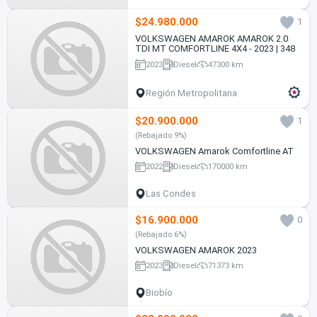
$24.980.000
1
VOLKSWAGEN AMAROK AMAROK 2.0
TDI MT COMFORTLINE 4X4 - 2023 | 348
2023
Diesel
47300 km
Región Metropolitana
$20.900.000
1
(Rebajado 9%)
VOLKSWAGEN Amarok Comfortline AT
2022
Diesel
170000 km
Las Condes
$16.900.000
0
(Rebajado 6%)
VOLKSWAGEN AMAROK 2023
2023
Diesel
71373 km
Biobío