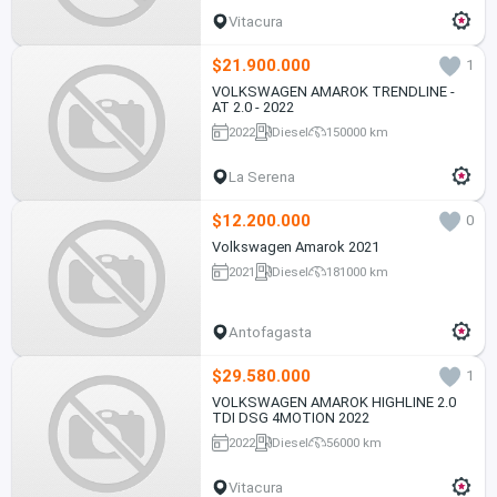
Vitacura
$21.900.000
1
VOLKSWAGEN AMAROK TRENDLINE -
AT 2.0 - 2022
2022
Diesel
150000 km
La Serena
$12.200.000
0
Volkswagen Amarok 2021
2021
Diesel
181000 km
Antofagasta
$29.580.000
1
VOLKSWAGEN AMAROK HIGHLINE 2.0
TDI DSG 4MOTION 2022
2022
Diesel
56000 km
Vitacura