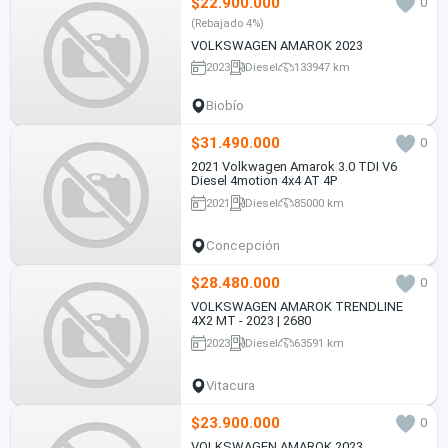
$22.900.000
0
(Rebajado 4%)
VOLKSWAGEN AMAROK 2023
2023
Diesel
133947 km
Biobío
$31.490.000
0
2021 Volkwagen Amarok 3.0 TDI V6
Diesel 4motion 4x4 AT 4P
2021
Diesel
85000 km
Concepción
$28.480.000
0
VOLKSWAGEN AMAROK TRENDLINE
4X2 MT - 2023 | 2680
2023
Diesel
63591 km
Vitacura
$23.900.000
0
VOLKSWAGEN AMAROK 2023