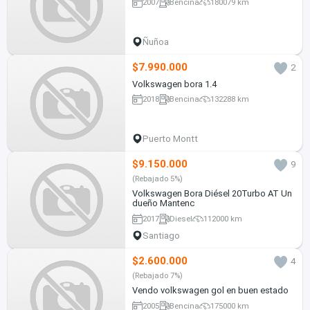
2007
Bencina
180079 km
Ñuñoa
$7.990.000
2
Volkswagen bora 1.4
2018
Bencina
132288 km
Puerto Montt
$9.150.000
9
(Rebajado 5%)
Volkswagen Bora Diésel 20Turbo AT Un
dueño Mantenc
2017
Diesel
112000 km
Santiago
$2.600.000
4
(Rebajado 7%)
Vendo volkswagen gol en buen estado
2005
Bencina
175000 km