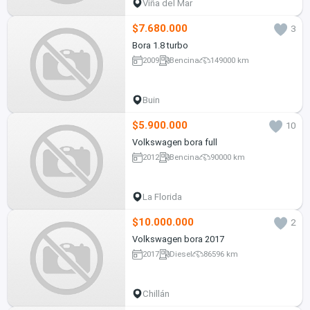
Viña del Mar
$7.680.000
3
Bora 1.8 turbo
2009
Bencina
149000 km
Buin
$5.900.000
10
Volkswagen bora full
2012
Bencina
90000 km
La Florida
$10.000.000
2
Volkswagen bora 2017
2017
Diesel
86596 km
Chillán