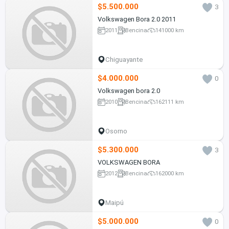
$5.500.000
3
Volkswagen Bora 2.0 2011
2011
Bencina
141000 km
Chiguayante
$4.000.000
0
Volkswagen bora 2.0
2010
Bencina
162111 km
Osorno
$5.300.000
3
VOLKSWAGEN BORA
2012
Bencina
162000 km
Maipú
$5.000.000
0