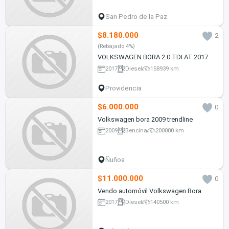
San Pedro de la Paz
$8.180.000
2
(Rebajado 4%)
VOLKSWAGEN BORA 2.0 TDI AT 2017
2017
Diesel
158939 km
Providencia
$6.000.000
0
Volkswagen bora 2009 trendline
2009
Bencina
200000 km
Ñuñoa
$11.000.000
0
Vendo automóvil Volkswagen Bora
2017
Diesel
140500 km