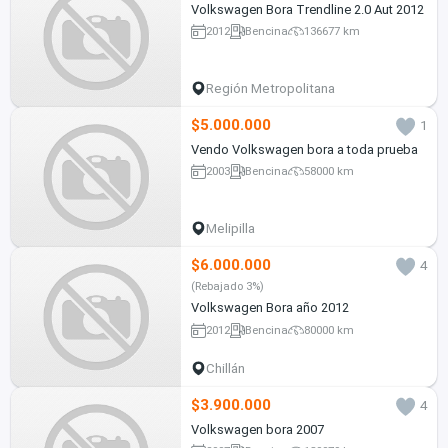
Volkswagen Bora Trendline 2.0 Aut 2012
2012
Bencina
136677 km
Región Metropolitana
$5.000.000
1
Vendo Volkswagen bora a toda prueba
2003
Bencina
58000 km
Melipilla
$6.000.000
4
(Rebajado 3%)
Volkswagen Bora año 2012
2012
Bencina
80000 km
Chillán
$3.900.000
4
Volkswagen bora 2007