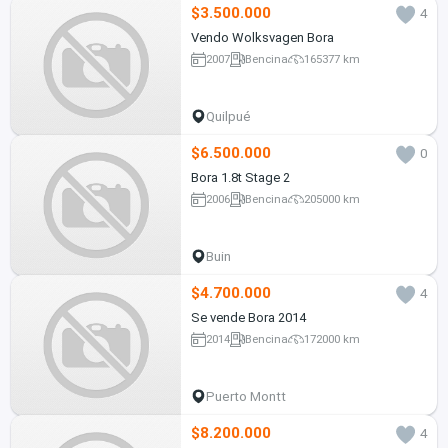
$3.500.000
4
Vendo Wolksvagen Bora
2007
Bencina
165377 km
Quilpué
$6.500.000
0
Bora 1.8t Stage 2
2006
Bencina
205000 km
Buin
$4.700.000
4
Se vende Bora 2014
2014
Bencina
172000 km
Puerto Montt
$8.200.000
4