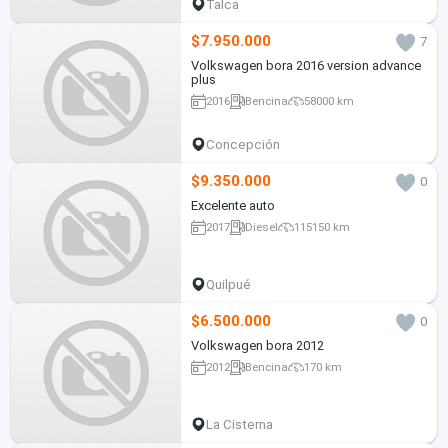
Talca
$7.950.000
7
Volkswagen bora 2016 version advance
plus
2016
Bencina
58000 km
Concepción
$9.350.000
0
Excelente auto
2017
Diesel
115150 km
Quilpué
$6.500.000
0
Volkswagen bora 2012
2012
Bencina
170 km
La Cisterna