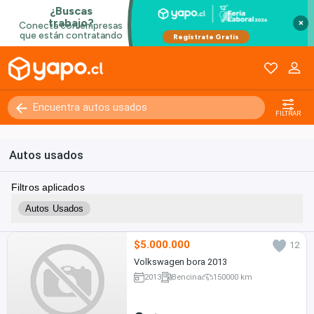
×
FILTRAR
Autos usados
Filtros aplicados
Autos Usados
$5.000.000
12
Volkswagen bora 2013
2013
Bencina
150000 km