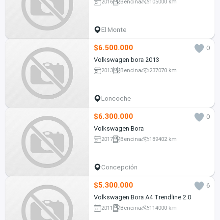
2016
Bencina
105000 km
El Monte
$6.500.000
0
Volkswagen bora 2013
2013
Bencina
237070 km
Loncoche
$6.300.000
0
Volkswagen Bora
2017
Bencina
189402 km
Concepción
$5.300.000
6
Volkswagen Bora A4 Trendline 2.0
2011
Bencina
114000 km