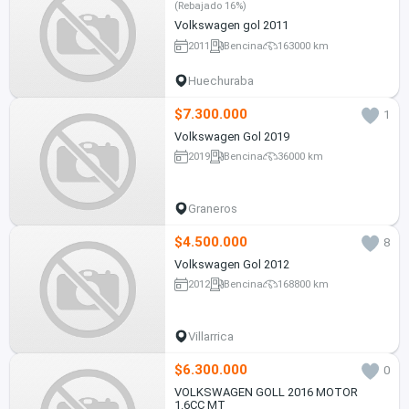
(Rebajado 16%)
Volkswagen gol 2011
2011
Bencina
163000 km
Huechuraba
$7.300.000
1
Volkswagen Gol 2019
2019
Bencina
36000 km
Graneros
$4.500.000
8
Volkswagen Gol 2012
2012
Bencina
168800 km
Villarrica
$6.300.000
0
VOLKSWAGEN GOLL 2016 MOTOR
1.6CC MT