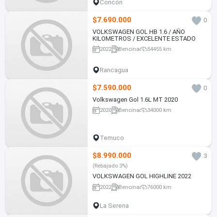
Concón
$7.690.000
0
VOLKSWAGEN GOL HB 1.6 / AÑO
KILOMETROS / EXCELENTE ESTADO
2022
Bencina
54455 km
Rancagua
$7.590.000
0
Volkswagen Gol 1.6L MT 2020
2020
Bencina
34000 km
Temuco
$8.990.000
3
(Rebajado 3%)
VOLKSWAGEN GOL HIGHLINE 2022
2022
Bencina
76000 km
La Serena