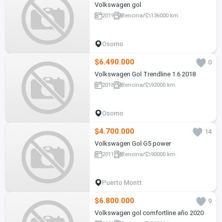
Volkswagen gol
2019
Bencina
136000 km
Osorno
$6.490.000
0
Volkswagen Gol Trendline 1.6 2018
2018
Bencina
92000 km
Osorno
$4.700.000
14
Volkswagen Gol G5 power
2011
Bencina
90000 km
Puerto Montt
$6.800.000
9
Volkswagen gol comfortline año 2020