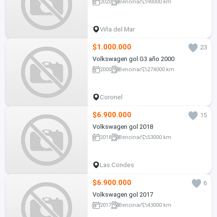
2020
Bencina
90000 km
Viña del Mar
$1.000.000
23
Volkswagen gol G3 año 2000
2000
Bencina
274000 km
Coronel
$6.900.000
15
Volkswagen gol 2018
2018
Bencina
53000 km
Las Condes
$6.900.000
6
Volkswagen gol 2017
2017
Bencina
43000 km