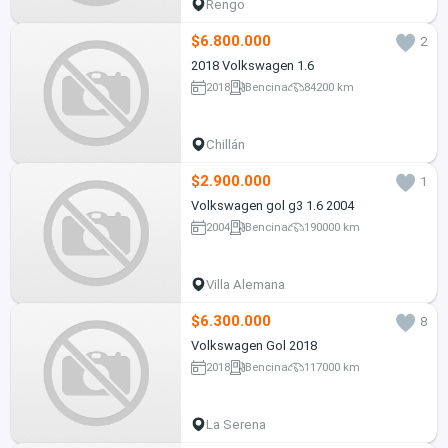
Rengo
$6.800.000
2
2018 Volkswagen 1.6
2018
Bencina
84200 km
Chillán
$2.900.000
1
Volkswagen gol g3 1.6 2004
2004
Bencina
190000 km
Villa Alemana
$6.300.000
8
Volkswagen Gol 2018
2018
Bencina
117000 km
La Serena