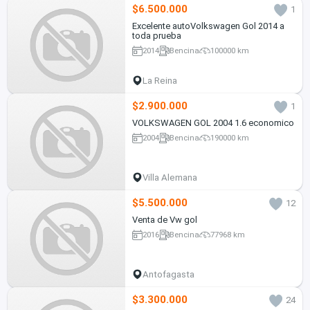
$6.500.000
1
Excelente autoVolkswagen Gol 2014 a
toda prueba
2014
Bencina
100000 km
La Reina
$2.900.000
1
VOLKSWAGEN GOL 2004 1.6 economico
2004
Bencina
190000 km
Villa Alemana
$5.500.000
12
Venta de Vw gol
2016
Bencina
77968 km
Antofagasta
$3.300.000
24