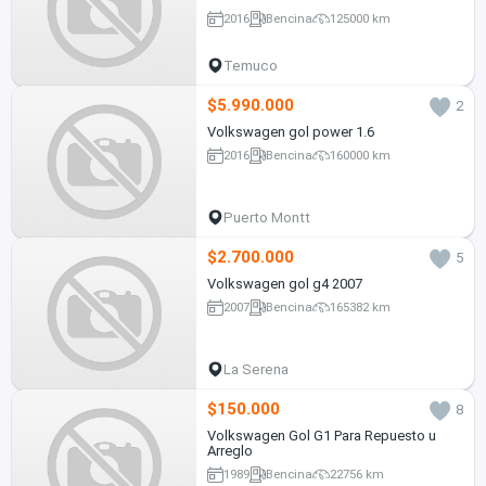
2016
Bencina
125000 km
Temuco
$5.990.000
2
Volkswagen gol power 1.6
2016
Bencina
160000 km
Puerto Montt
$2.700.000
5
Volkswagen gol g4 2007
2007
Bencina
165382 km
La Serena
$150.000
8
Volkswagen Gol G1 Para Repuesto u
Arreglo
1989
Bencina
22756 km