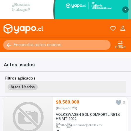
×
FILTRAR
Autos usados
Filtros aplicados
Autos Usados
$8.580.000
0
(Rebajado 2%)
VOLKSWAGEN GOL COMFORTLINE1.6
HB MT 2022
2022
Bencina
3800 km