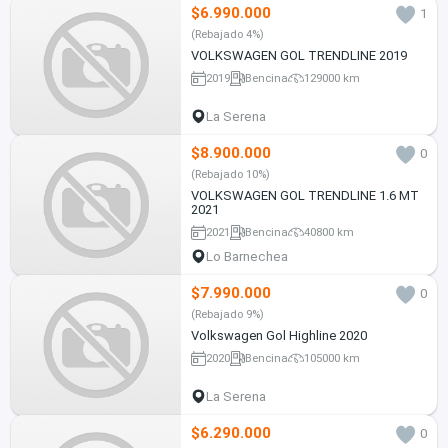
$6.990.000
1
(Rebajado 4%)
VOLKSWAGEN GOL TRENDLINE 2019
2019
Bencina
129000 km
La Serena
$8.900.000
0
(Rebajado 10%)
VOLKSWAGEN GOL TRENDLINE 1.6 MT
2021
2021
Bencina
40800 km
Lo Barnechea
$7.990.000
0
(Rebajado 9%)
Volkswagen Gol Highline 2020
2020
Bencina
105000 km
La Serena
$6.290.000
0