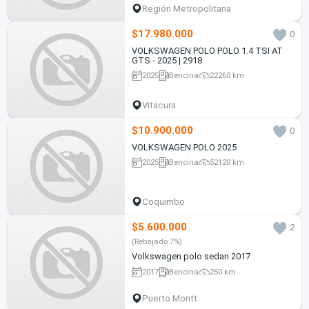
Región Metropolitana
$17.980.000
0
VOLKSWAGEN POLO POLO 1.4 TSI AT
GTS - 2025 | 2918
2025
Bencina
22260 km
Vitacura
$10.900.000
0
VOLKSWAGEN POLO 2025
2025
Bencina
52120 km
Coquimbo
$5.600.000
2
(Rebajado 7%)
Volkswagen polo sedan 2017
2017
Bencina
250 km
Puerto Montt