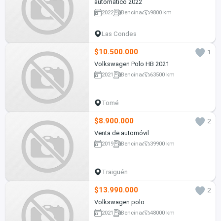
automático 2022
2022
Bencina
9800 km
Las Condes
$10.500.000
1
Volkswagen Polo HB 2021
2021
Bencina
63500 km
Tomé
$8.900.000
2
Venta de automóvil
2019
Bencina
39900 km
Traiguén
$13.990.000
2
Volkswagen polo
2021
Bencina
48000 km