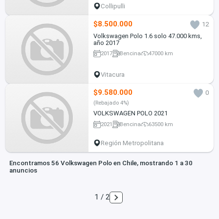
Collipulli
$8.500.000
12
Volkswagen Polo 1.6 solo 47.000 kms,
año 2017
2017
Bencina
47000 km
Vitacura
$9.580.000
0
(Rebajado 4%)
VOLKSWAGEN POLO 2021
2021
Bencina
63500 km
Región Metropolitana
Encontramos 56 Volkswagen Polo en Chile, mostrando 1 a 30
anuncios
1 / 2