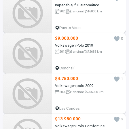
Impecable, full automático
2023
Bencina
16000 km
Puerto Varas
$9.000.000
0
Volkswagen Polo 2019
2019
Bencina
72683 km
Conchalí
$4.750.000
1
Volkswagen polo 2009
2009
Bencina
205000 km
Las Condes
$13.980.000
3
Volkswagen Polo Comfortline