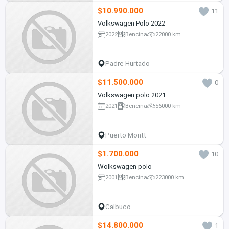
$10.990.000
11
Volkswagen Polo 2022
2022
Bencina
22000 km
Padre Hurtado
$11.500.000
0
Volkswagen polo 2021
2021
Bencina
56000 km
Puerto Montt
$1.700.000
10
Wolkswagen polo
2001
Bencina
223000 km
Calbuco
$14.800.000
1