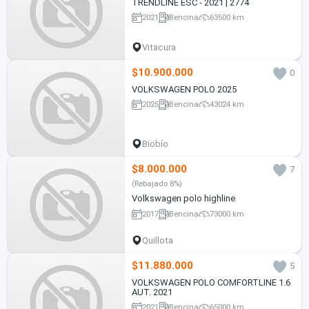
TRENDLINE ESC - 2021 | 2774
2021
Bencina
63500 km
Vitacura
$10.900.000
0
VOLKSWAGEN POLO 2025
2025
Bencina
43024 km
Biobío
$8.000.000
7
(Rebajado 8%)
Volkswagen polo highline
2017
Bencina
73000 km
Quillota
$11.880.000
5
VOLKSWAGEN POLO COMFORTLINE 1.6
AUT. 2021
2021
Bencina
65000 km