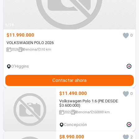
1/19
$11.990.000
0
VOLKSWAGEN POLO 2026
2026
Bencina
10 km
O'Higgins
Contactar ahora
$11.490.000
0
Volkswagen Polo 1.6 (PIE DESDE
$3.600.000)
2022
Bencina
50000 km
Concepción
$8.990.000
2