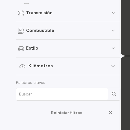
Voyage
Transmisión
Nivus
Taos
Combustible
Beetle
Bora
Estilo
Atlas
Passat
Kilómetros
Virtus
Palabras claves
Scirocco
Transporter
Fox
Reiniciar filtros
Jetta
Touareg