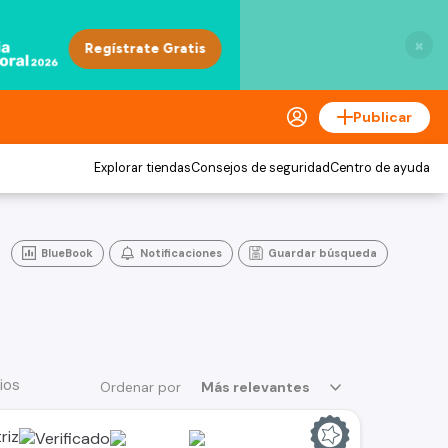
×
Publicar
Explorar tiendas
Consejos de seguridad
Centro de ayuda
BlueBook
Notificaciones
Guardar búsqueda
ios
Ordenar por
Más relevantes
riz