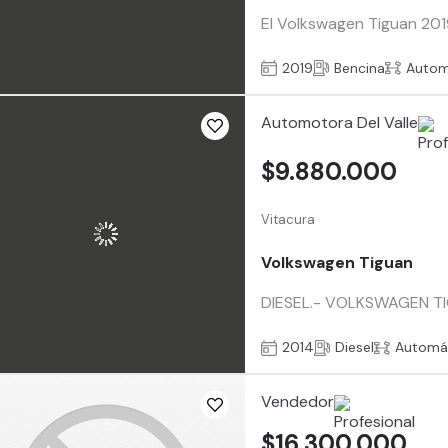
El Volkswagen Tiguan 201
2019
Bencina
Autom
Automotora Del Valle
$9.880.000
Vitacura
Volkswagen Tiguan
DIESEL.- VOLKSWAGEN TIG
2014
Diesel
Automá
Vendedor
$16.300.000