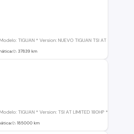
delo: TIGUAN * Version: NUEVO TIGUAN TSI AT HIGHLINE 150HP 
mática
37839 km
elo: TIGUAN * Version: TSI AT LIMITED 180HP * Año: 2018 * Co
ática
185000 km