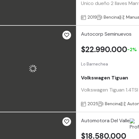
Unico dueño 2 llaves Mant
2019
Bencina
Manua
Autocorp Seminuevos
$22.990.000
-2%
Lo Barnechea
Volkswagen Tiguan
Volkswagen Tiguan 1.4TSI
2025
Bencina
Auto
Automotora Del Valle
$18.580.000