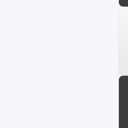
Vento
1600
Caddy
Golf GTI
Kombi