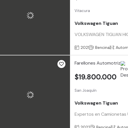
Vitacura
Volkswagen Tiguan
VOLKSWAGEN TIGUAN HIGH
2021
Bencina
Autom
Farellones Automotriz
$19.800.000
San Joaquín
Volkswagen Tiguan
Expertos en Camionetas Us
2022
Bencina
Auto