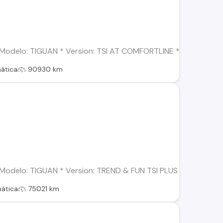
delo: TIGUAN * Version: TSI AT COMFORTLINE * Año: 2021 * Com
ática
90930 km
delo: TIGUAN * Version: TREND & FUN TSI PLUS AT * Año: 2018 
ática
75021 km