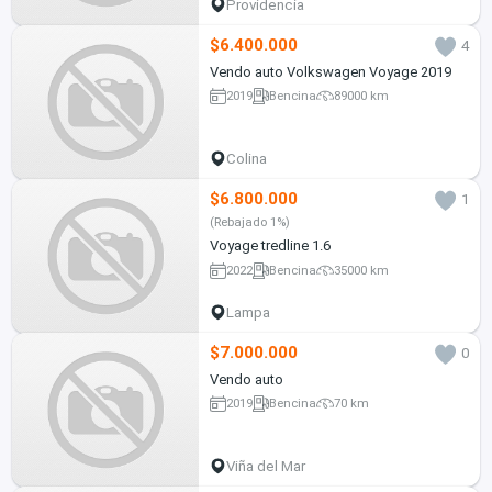
Providencia
$6.400.000
4
Vendo auto Volkswagen Voyage 2019
2019
Bencina
89000 km
Colina
$6.800.000
1
(Rebajado 1%)
Voyage tredline 1.6
2022
Bencina
35000 km
Lampa
$7.000.000
0
Vendo auto
2019
Bencina
70 km
Viña del Mar