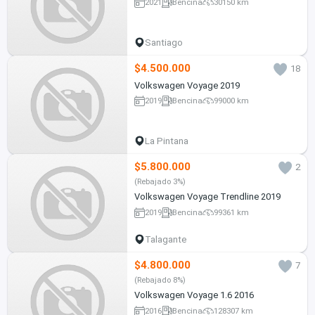
2021
Bencina
30150 km
Santiago
$4.500.000
18
Volkswagen Voyage 2019
2019
Bencina
99000 km
La Pintana
$5.800.000
2
(Rebajado 3%)
Volkswagen Voyage Trendline 2019
2019
Bencina
99361 km
Talagante
$4.800.000
7
(Rebajado 8%)
Volkswagen Voyage 1.6 2016
2016
Bencina
128307 km