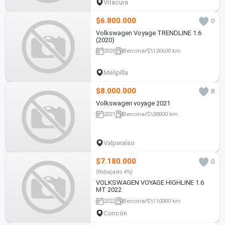
Vitacura
$6.800.000
0
Volkswagen Voyage TRENDLINE 1.6
(2020)
2020
Bencina
126600 km
Melipilla
$8.000.000
8
Volkswagen voyage 2021
2021
Bencina
38000 km
Valparaíso
$7.180.000
0
(Rebajado 4%)
VOLKSWAGEN VOYAGE HIGHLINE 1.6
MT 2022
2022
Bencina
110000 km
Concón