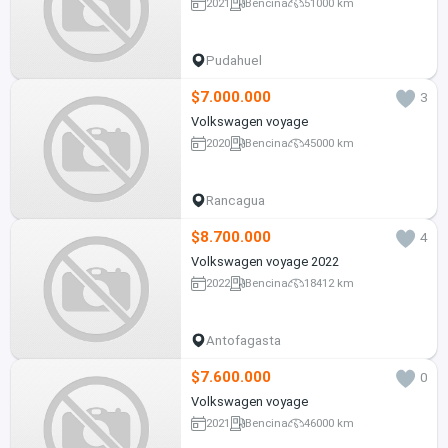
2021
Bencina
51000 km
Pudahuel
$7.000.000
3
Volkswagen voyage
2020
Bencina
45000 km
Rancagua
$8.700.000
4
Volkswagen voyage 2022
2022
Bencina
18412 km
Antofagasta
$7.600.000
0
Volkswagen voyage
2021
Bencina
46000 km