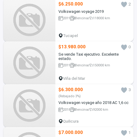
$6.250.000
2
Volkswagen voyage 2019
2019
Bencina
118000 km
Tucapel
$13.980.000
0
Se vende Taxi ejecutivo. Excelente
estado.
2019
Bencina
150000 km
Viña del Mar
$6.300.000
3
(Rebajado 3%)
Volkswagen voyage año 2018 AC 1,6 cc
2018
Bencina
92000 km
Quilicura
$7.000.000
1