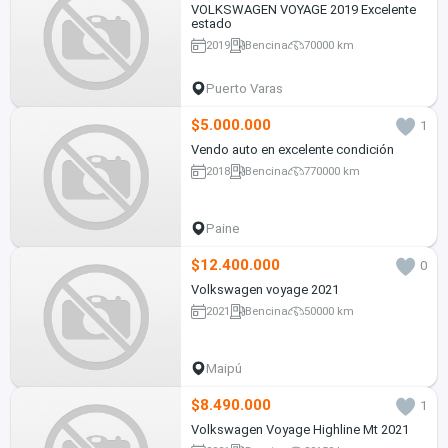
VOLKSWAGEN VOYAGE 2019 Excelente
estado
2019
Bencina
70000 km
Puerto Varas
$5.000.000
1
Vendo auto en excelente condición
2018
Bencina
770000 km
Paine
$12.400.000
0
Volkswagen voyage 2021
2021
Bencina
50000 km
Maipú
$8.490.000
1
Volkswagen Voyage Highline Mt 2021