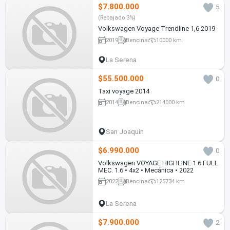
$7.800.000
5
(Rebajado 3%)
Volkswagen Voyage Trendline 1,6 2019
2019
Bencina
10000 km
La Serena
$55.500.000
0
Taxi voyage 2014
2014
Bencina
214000 km
San Joaquín
$6.990.000
0
Volkswagen VOYAGE HIGHLINE 1.6 FULL
MEC. 1.6 • 4x2 • Mecánica • 2022
2022
Bencina
125734 km
La Serena
$7.900.000
2