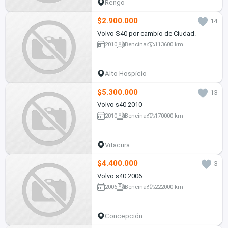
Rengo
$2.900.000
14
Volvo S40 por cambio de Ciudad.
2010
Bencina
113600 km
Alto Hospicio
$5.300.000
13
Volvo s40 2010
2010
Bencina
170000 km
Vitacura
$4.400.000
3
Volvo s40 2006
2006
Bencina
222000 km
Concepción