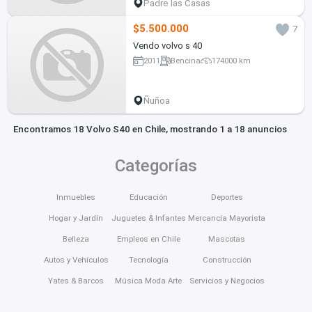
Padre las Casas
$5.500.000
7
Vendo volvo s 40
2011
Bencina
174000 km
Ñuñoa
Encontramos 18 Volvo S40 en Chile, mostrando 1 a 18 anuncios
Categorías
Inmuebles
Educación
Deportes
Hogar y Jardín
Juguetes & Infantes
Mercancía Mayorista
Belleza
Empleos en Chile
Mascotas
Autos y Vehículos
Tecnología
Construcción
Yates & Barcos
Música Moda Arte
Servicios y Negocios