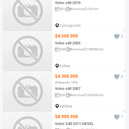
Volvo s40 2010
2010
Bencina
120 km
Concepción
$4.500.000
2
Volvo s40 2005
2005
Bencina
180000 km
Colina
$4.300.000
0
(Rebajado 10%)
Volvo s40 2007
2007
Bencina
243000 km
Valdivia
$8.900.000
1
Volvo S40 2011 DIESEL