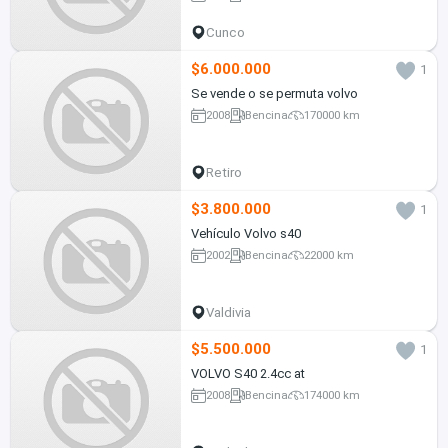
Cunco
$6.000.000
1
Se vende o se permuta volvo
2008
Bencina
170000 km
Retiro
$3.800.000
1
Vehículo Volvo s40
2002
Bencina
22000 km
Valdivia
$5.500.000
1
VOLVO S40 2.4cc at
2008
Bencina
174000 km