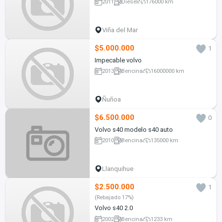
2011
Diesel
176000 km
Viña del Mar
$5.000.000
1
Impecable volvo
2013
Bencina
16000000 km
Ñuñoa
$6.500.000
0
Volvo s40 modelo s40 auto
2010
Bencina
135000 km
Llanquihue
$2.500.000
1
(Rebajado 17%)
Volvo s40 2.0
2002
Bencina
1233 km