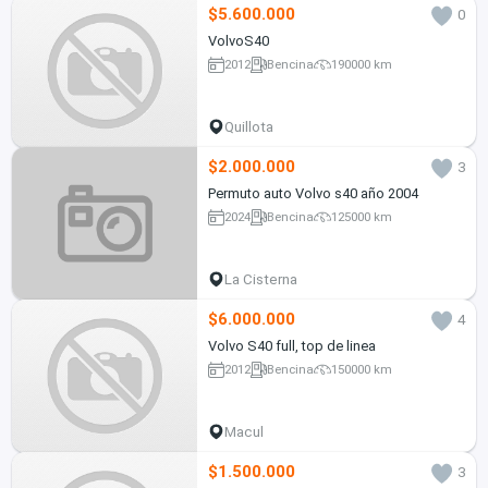
$5.600.000
0
VolvoS40
2012
Bencina
190000 km
Quillota
$2.000.000
3
Permuto auto Volvo s40 año 2004
2024
Bencina
125000 km
La Cisterna
$6.000.000
4
Volvo S40 full, top de linea
2012
Bencina
150000 km
Macul
$1.500.000
3