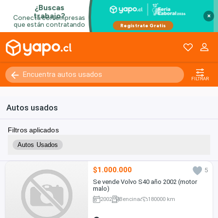
×
FILTRAR
Autos usados
Filtros aplicados
Autos Usados
$1.000.000
5
Se vende Volvo S40 año 2002 (motor
malo)
2002
Bencina
180000 km