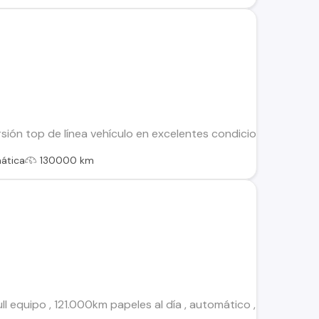
ión top de línea vehículo en excelentes condiciones todas sus
ática
130000 km
ll equipo , 121.000km papeles al día , automático , sunroof , 