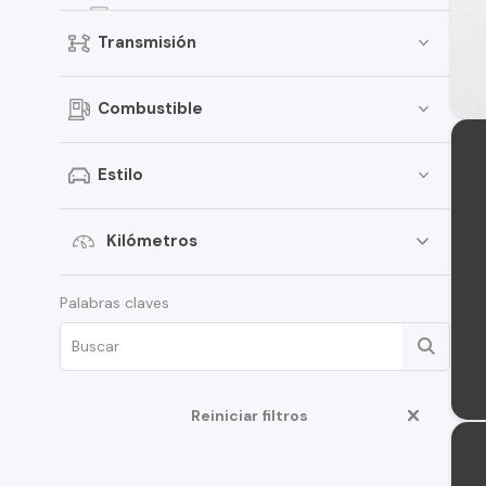
V60
Transmisión
S80
V60 Cross Country
Combustible
S90
XC70
Estilo
240
244
Kilómetros
460
Palabras claves
S60 Cross Country
V70
V90
Reiniciar filtros