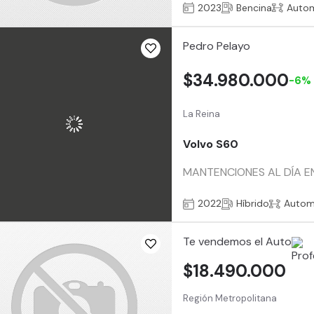
2023
Bencina
Auto
Pedro Pelayo
$34.980.000
-6%
La Reina
Volvo S60
MANTENCIONES AL DÍA E
2022
Híbrido
Autom
Te vendemos el Auto
$18.490.000
Región Metropolitana