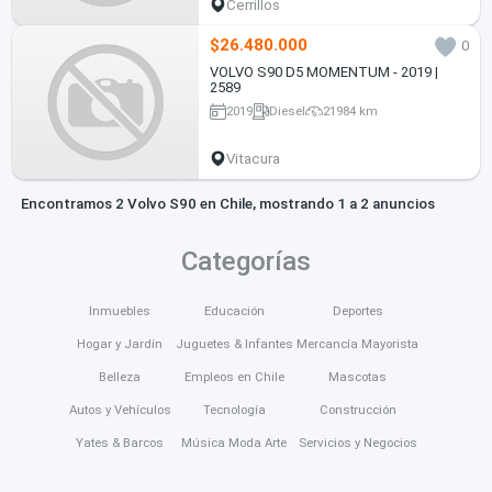
Cerrillos
$26.480.000
0
VOLVO S90 D5 MOMENTUM - 2019 |
2589
2019
Diesel
21984 km
Vitacura
Encontramos 2 Volvo S90 en Chile, mostrando 1 a 2 anuncios
Categorías
Inmuebles
Educación
Deportes
Hogar y Jardín
Juguetes & Infantes
Mercancía Mayorista
Belleza
Empleos en Chile
Mascotas
Autos y Vehículos
Tecnología
Construcción
Yates & Barcos
Música Moda Arte
Servicios y Negocios