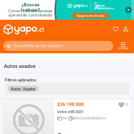
×
FILTRAR
Autos usados
Filtros aplicados
Autos Usados
$26.190.000
2
Volvo s90 2021
2021
Bencina
36500 km