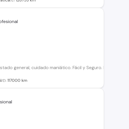
ática
128753 km
stado general, cuidado maniático. Fácil y Seguro. Lo quiere
l
117000 km