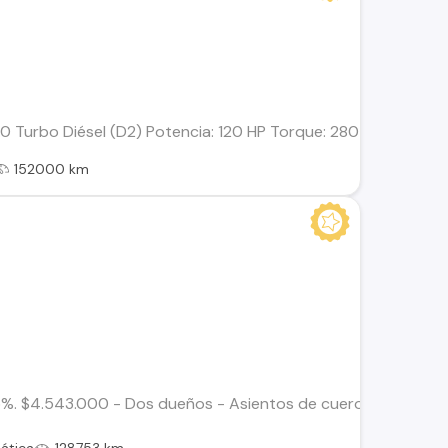
 Turbo Diésel (D2) Potencia: 120 HP Torque: 280 Nm Transmisi
152000 km
%. $4.543.000 - Dos dueños - Asientos de cuero - Techo pano