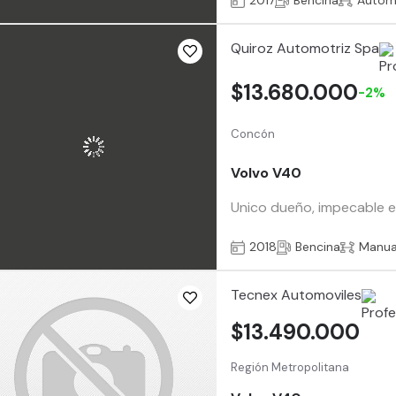
2017
Bencina
Autom
Quiroz Automotriz Spa
$13.680.000
-2%
Concón
Volvo V40
Unico dueño, impecable e
2018
Bencina
Manua
Tecnex Automoviles
$13.490.000
Región Metropolitana