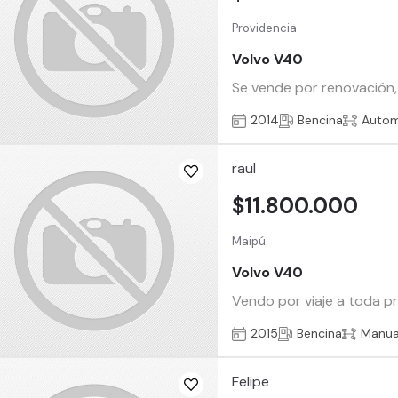
Providencia
Volvo V40
Se vende por renovación, 
2014
Bencina
Autom
raul
$11.800.000
Maipú
Volvo V40
Vendo por viaje a toda p
2015
Bencina
Manua
Felipe