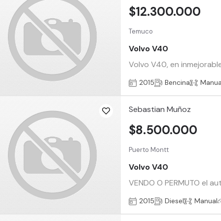
$12.300.000
Temuco
Volvo V40
Volvo V40, en inmejorabl
2015
Bencina
Manua
Sebastian Muñoz
$8.500.000
Puerto Montt
Volvo V40
VENDO O PERMUTO el auto 
2015
Diesel
Manual