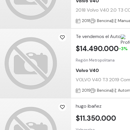
Volvo V40
2018 Volvo V40 2.0 T3 COM
2018
Bencina
Manua
Te vendemos el Auto
$14.490.000
-3%
Región Metropolitana
Volvo V40
VOLVO V40 T3 2019 Compra
2019
Bencina
Autom
hugo ibañez
$11.350.000
Valparaíso