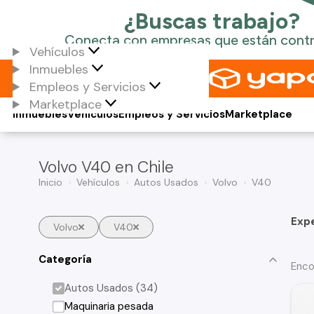
Vehículos
Inmuebles
Empleos y Servicios
Marketplace
Inmuebles
Vehículos
Empleos y Servicios
Marketplace
Volvo V40 en Chile
Inicio
Vehículos
Autos Usados
Volvo
V40
Exp
Volvo
V40
Categoría
Enco
Autos Usados (34)
Maquinaria pesada