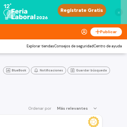
×
Publicar
Explorar tiendas
Consejos de seguridad
Centro de ayuda
BlueBook
Notificaciones
Guardar búsqueda
Ordenar por
Más relevantes