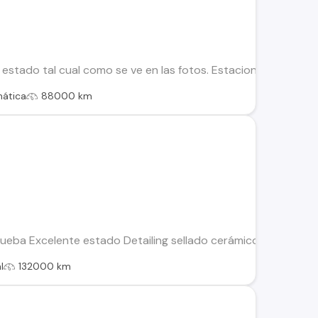
estado tal cual como se ve en las fotos. Estacionando automá
ática
88000 km
rueba Excelente estado Detailing sellado cerámico Láminas d
l
132000 km