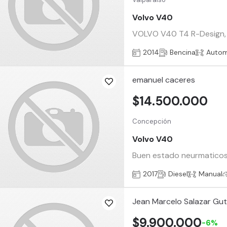
Volvo V40
VOLVO V40 T4 R-Design, to
2014
Bencina
Autom
emanuel caceres
$14.500.000
Concepción
Volvo V40
Buen estado neurmaticos
2017
Diesel
Manual
Jean Marcelo Salazar Gut
$9.900.000
-6%