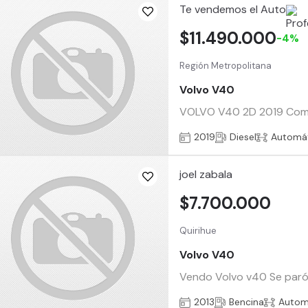
Te vendemos el Auto
$11.490.000
-4%
Región Metropolitana
Volvo V40
VOLVO V40 2D 2019 Compra 
2019
Diesel
Automá
joel zabala
$7.700.000
Quirihue
Volvo V40
Vendo Volvo v40 Se paró 
2013
Bencina
Autom