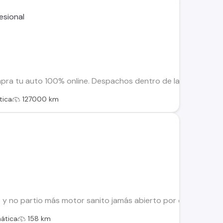
tu auto 100% online. Despachos dentro de la RM y Regiones. S
tica
127000 km
y no partio más motor sanito jamás abierto por dentro casi 
ática
158 km