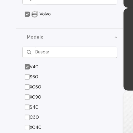
Volvo
Modelo
V40
S60
XC60
XC90
S40
C30
XC40