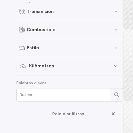
V60
Transmisión
S80
V60 Cross Country
Combustible
S90
XC70
Estilo
240
244
Kilómetros
460
Palabras claves
S60 Cross Country
V70
V90
Reiniciar filtros