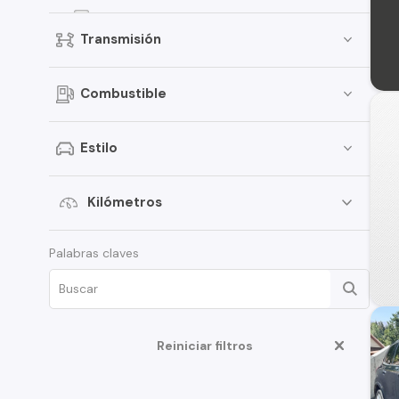
V60
Transmisión
S80
V60 Cross Country
Combustible
S90
XC70
Estilo
240
244
Kilómetros
460
Palabras claves
EC40
S60 Cross Country
V70
Reiniciar filtros
V90