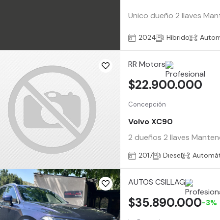
Unico dueño 2 llaves Mant
2024
Híbrido
Autom
RR Motors
$22.900.000
Concepción
Volvo XC90
2 dueños 2 llaves Manten
2017
Diesel
Automát
AUTOS CSILLAG
$35.890.000
-3%