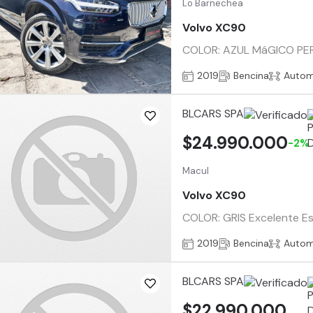
Lo Barnechea
Volvo XC90
COLOR: AZUL MáGICO PERLA
2019
Bencina
Autom
BLCARS SPA
$24.990.000
-2%
Macul
Volvo XC90
COLOR: GRIS Excelente E
2019
Bencina
Autom
BLCARS SPA
$22.990.000