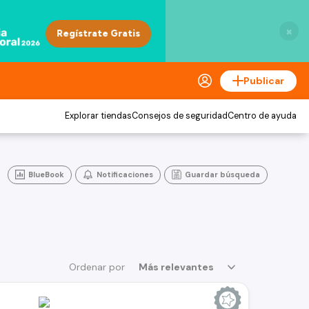
×
Publicar
Explorar tiendas
Consejos de seguridad
Centro de ayuda
BlueBook
Notificaciones
Guardar búsqueda
Ordenar por
Más relevantes