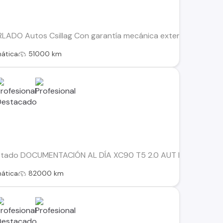
DO Autos Csillag Con garantía mecánica extendida.- Versión 
ática
51000 km
stado DOCUMENTACIÓN AL DÍA XC90 T5 2.0 AUT BENCINA ????2
ática
82000 km