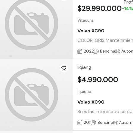
$29.990.000
-14
Vitacura
Volvo XC90
COLOR: GRIS Mantenimiento
2022
Bencina
Auto
liqiang
$4.990.000
Iquique
Volvo XC90
Si estas interesado se p
2011
Bencina
Automá