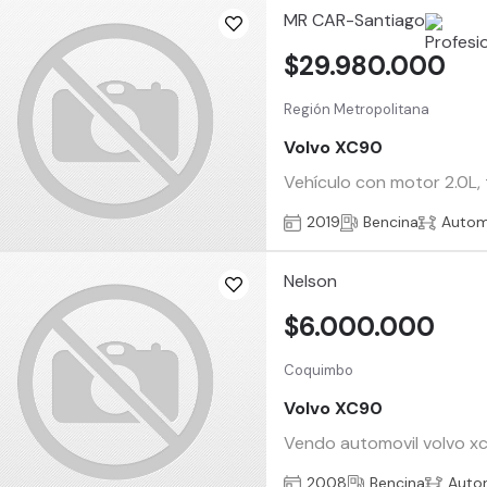
MR CAR-Santiago
$29.980.000
Región Metropolitana
Volvo XC90
Vehículo con motor 2.0L,
2019
Bencina
Autom
Nelson
$6.000.000
Coquimbo
Volvo XC90
Vendo automovil volvo xc9
2008
Bencina
Auto