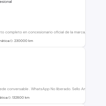
%
 completo en concesionario oficial de la marca, único dueño,
mática
230000 km
uede conversable . WhatsApp No liberado. Sello Amarillo Zona
tica
132800 km