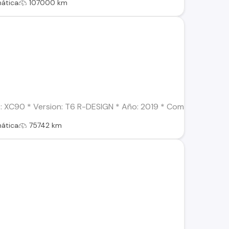
ática
107000 km
XC90 * Version: T6 R-DESIGN * Año: 2019 * Combustible: Benci
ática
75742 km