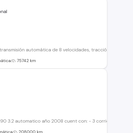
 transmisión automática de 8 velocidades, tracción AWD, modo
ática
75742 km
0 3.2 automatico año 2008 cuent con: - 3 corridas de asiento
mática
208000 km