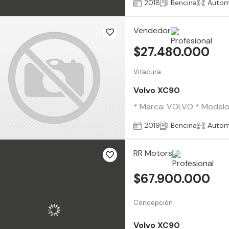
2018
Bencina
Autom
Vendedor
$27.480.000
Vitacura
Volvo XC90
* Marca: VOLVO * Modelo: 
2019
Bencina
Autom
RR Motors
$67.900.000
Concepción
Volvo XC90