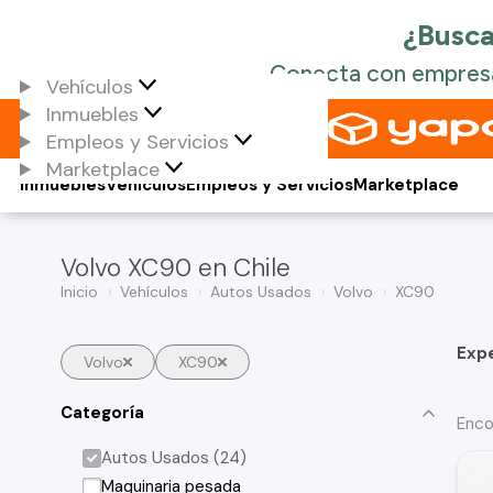
Vehículos
Inmuebles
Empleos y Servicios
Marketplace
Inmuebles
Vehículos
Empleos y Servicios
Marketplace
Volvo XC90 en Chile
Inicio
Vehículos
Autos Usados
Volvo
XC90
Exp
Volvo
XC90
Categoría
Enco
Autos Usados (24)
Maquinaria pesada