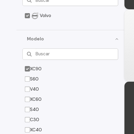
Volvo
Modelo
XC90
S60
V40
XC60
S40
C30
XC40