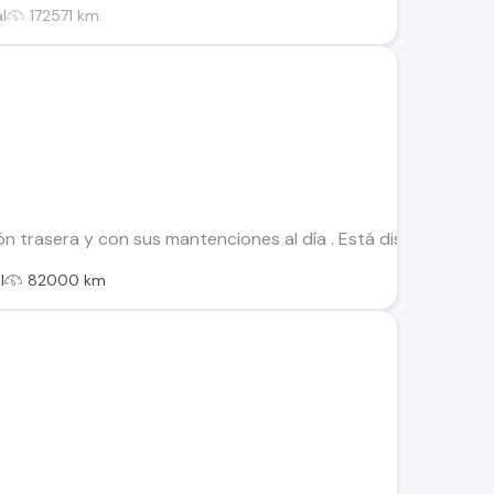
l
172571 km
ón trasera y con sus mantenciones al día . Está disponible y t
l
82000 km