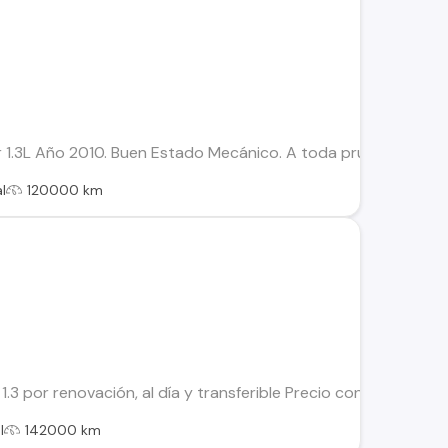
1.3L Año 2010. Buen Estado Mecánico. A toda prueba. Document
l
120000 km
.3 por renovación, al día y transferible Precio conversable
l
142000 km