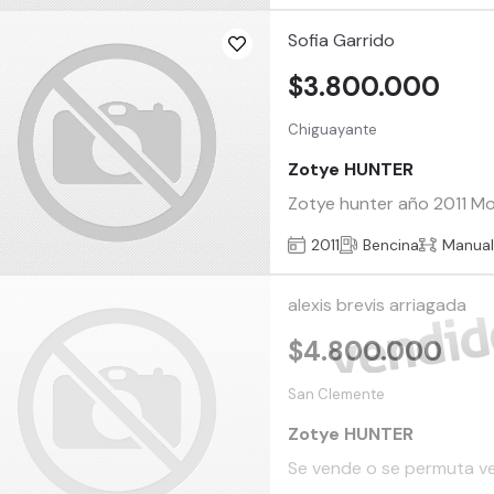
Sofia Garrido
$3.800.000
Chiguayante
Zotye HUNTER
Zotye hunter año 2011 Mo
2011
Bencina
Manua
alexis brevis arriagada
$4.800.000
San Clemente
Zotye HUNTER
Se vende o se permuta ve