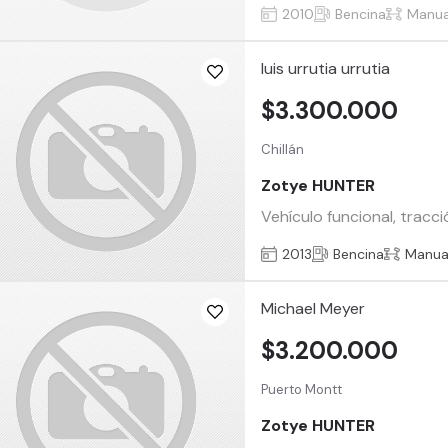
2010
Bencina
Manua
luis urrutia urrutia
$3.300.000
Chillán
Zotye HUNTER
Vehículo funcional, tracci
2013
Bencina
Manua
Michael Meyer
$3.200.000
Puerto Montt
Zotye HUNTER