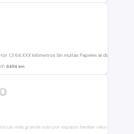
tor 1.3 64.XXX kilómetros Sin multas Papeles al día Se puede
l
64114 km
hículo más grande solo por espacio familiar valor venta $4