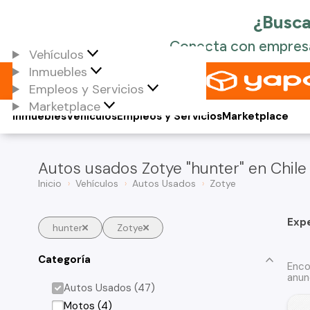
Vehículos
Inmuebles
Empleos y Servicios
Marketplace
Inmuebles
Vehículos
Empleos y Servicios
Marketplace
Autos usados Zotye "hunter" en Chile
Inicio
Vehículos
Autos Usados
Zotye
Exp
hunter
Zotye
Categoría
Enco
anun
Autos Usados (47)
Motos (4)