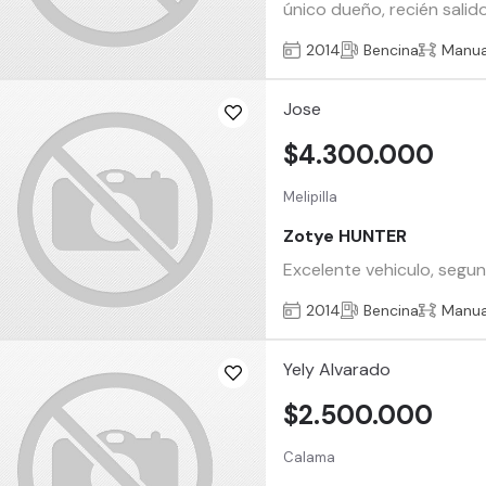
único dueño, recién salid
2014
Bencina
Manua
Jose
$4.300.000
Melipilla
Zotye HUNTER
Excelente vehiculo, segun
2014
Bencina
Manua
Yely Alvarado
$2.500.000
Calama