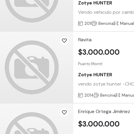
Zotye HUNTER
Vendo vehiculo por cambi
2011
Bencina
Manua
flavita
$3.000.000
Puerto Montt
Zotye HUNTER
vendo zotye hunter -C
2014
Bencina
Manua
Enrique Ortega Jiménez
$3.000.000