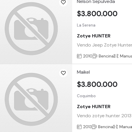
Nelson Sepulveda
$3.800.000
La Serena
Zotye HUNTER
Vendo Jeep Zotye Hunter 
2010
Bencina
Manua
Maikel
$3.800.000
Coquimbo
Zotye HUNTER
Vendo zotye hunter 2013 1
2013
Bencina
Manua