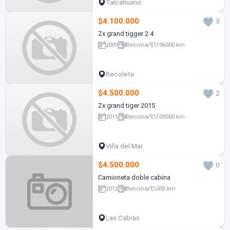
Talcahuano
$4.100.000
3
Zx grand tigger 2.4
2009
Bencina
196000 km
Recoleta
$4.500.000
2
Zx grand tiger 2015
2015
Bencina
100000 km
Viña del Mar
$4.500.000
0
Camioneta doble cabina
2012
Bencina
300 km
Las Cabras