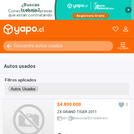
×
FILTRAR
Autos usados
Filtros aplicados
Autos Usados
$4.800.000
0
ZX GRAND TIGER 2011
2011
Bencina
116564 km