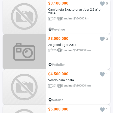
$3.100.000
0
Camioneta Zxauto gran tiger 2.2 año
2014
2014
Bencina
86000 km
Puyehue
$3.000.000
3
Zx grand tiger 2014
2014
Bencina
124000 km
Peñaflor
$4.500.000
1
Vendo camioneta
2013
Bencina
100000 km
Natales
$5.000.000
1