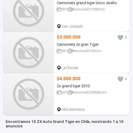
Camioneta grand tiger único dueño
2014
Bencina
71000 km
San Joaquín
$3.000.000
2
Camioneta zx gran Tiger
2013
Bencina
160 km
La Florida
$4.000.000
4
Zx grand tiger 2010
2010
Bencina
200000 km
Villa Alemana
Encontramos 10 ZX Auto Grand Tiger en Chile, mostrando 1 a 10
anuncios