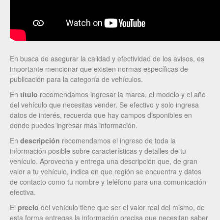
En busca de asegurar la calidad y efectividad de los avisos, es
importante mencionar que existen normas específicas de
publicación para la categoría de vehículos.
En
título
recomendamos ingresar la marca, el modelo y el año
del vehículo que necesitas vender. Se efectivo y solo ingresa
datos de interés, recuerda que hay campos disponibles en
donde puedes ingresar más información.
En
descripción
recomendamos el ingreso de toda la
información posible sobre características y detalles de tu
vehículo. Aprovecha y entrega una descripción que, de gran
valor a tu vehículo, indica en que región se encuentra y datos
de contacto como tu nombre y teléfono para una comunicación
efectiva.
El
precio
del vehículo tiene que ser el valor real del mismo, de
esta forma entregas la información precisa que necesitan saber