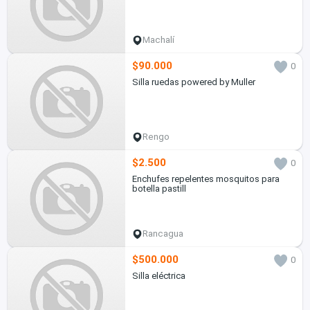
Machalí
$90.000
0
Silla ruedas powered by Muller
Rengo
$2.500
0
Enchufes repelentes mosquitos para
botella pastill
Rancagua
$500.000
0
Silla eléctrica