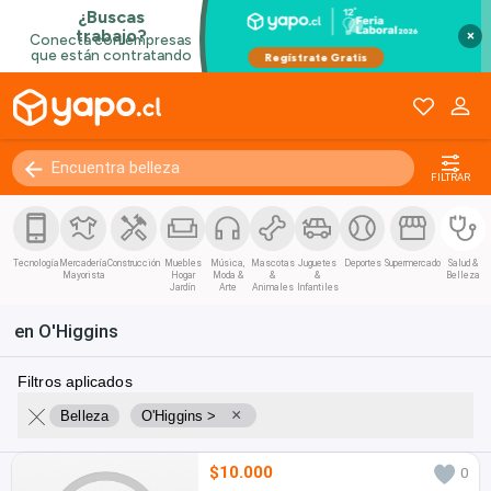
×
FILTRAR
Tecnología
Mercadería
Construcción
Muebles
Música,
Mascotas
Juguetes
Deportes
Supermercado
Salud &
Mayorista
Hogar
Moda &
&
&
Belleza
Jardín
Arte
Animales
Infantiles
en O'Higgins
Filtros aplicados
×
Belleza
O'Higgins >
$10.000
0