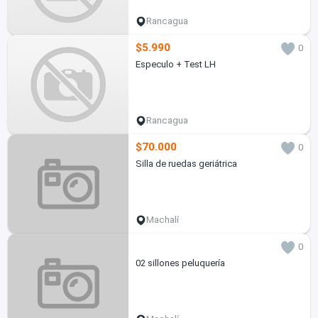
Rancagua
$5.990
0
Especulo + Test LH
Rancagua
$70.000
0
Silla de ruedas geriátrica
Machalí
0
02 sillones peluquería