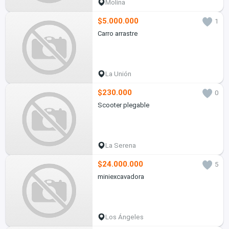
Molina
$5.000.000
1
Carro arrastre
La Unión
$230.000
0
Scooter plegable
La Serena
$24.000.000
5
miniexcavadora
Los Ángeles