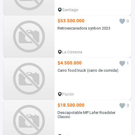
Santiago
$53.500.000
0
Retroexcavadora synbon 2023
La Cisterna
$4.500.000
1
Carro food truck (carro de comida)
Pucón
$18.500.000
3
Descapotable MP Lafer Roadster
Classic