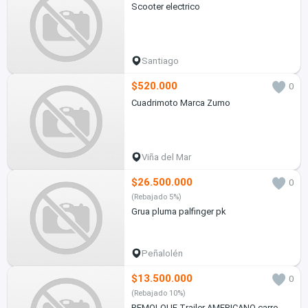
Scooter electrico
Santiago
$520.000
0
Cuadrimoto Marca Zumo
Viña del Mar
$26.500.000
0
(Rebajado 5%)
Grua pluma palfinger pk
Peñalolén
$13.500.000
0
(Rebajado 10%)
REMOLQUE Trailer AMERICANO carro