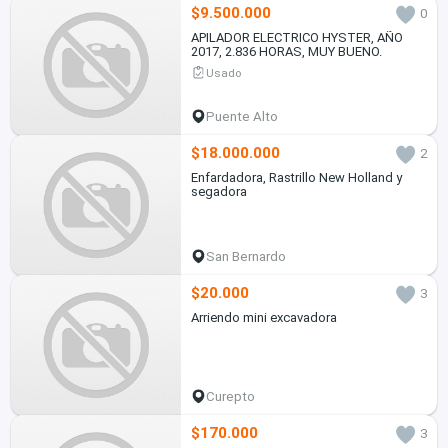
$9.500.000
0
APILADOR ELECTRICO HYSTER, AÑO
2017, 2.836 HORAS, MUY BUENO.
Usado
Puente Alto
$18.000.000
2
Enfardadora, Rastrillo New Holland y
segadora
San Bernardo
$20.000
3
Arriendo mini excavadora
Curepto
$170.000
3