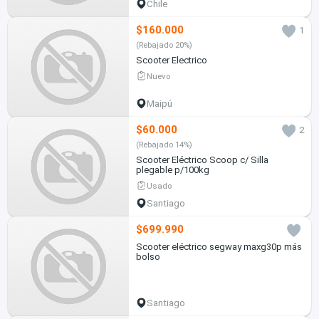
Chile
$160.000
1
(Rebajado 20%)
Scooter Electrico
Nuevo
Maipú
$60.000
2
(Rebajado 14%)
Scooter Eléctrico Scoop c/ Silla
plegable p/100kg
Usado
Santiago
$699.990
Scooter eléctrico segway maxg30p más
bolso
Santiago