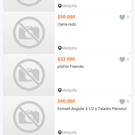
Melipilla
$50.000
0
Cama nido
Melipilla
$22.000
0
plafón Francés
Melipilla
$90.000
0
Esmeril Angular 4 1/2 y Taladro Percutor
Melipilla