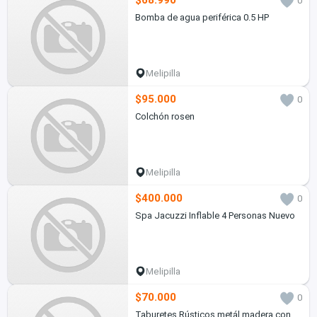
$68.990
0
Bomba de agua periférica 0.5 HP
Melipilla
$95.000
0
Colchón rosen
Melipilla
$400.000
0
Spa Jacuzzi Inflable 4 Personas Nuevo
Melipilla
$70.000
0
Taburetes Rústicos metál madera con