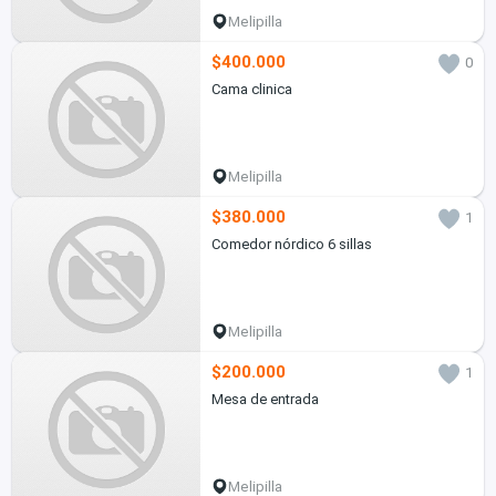
Melipilla
$400.000
0
Cama clinica
Melipilla
$380.000
1
Comedor nórdico 6 sillas
Melipilla
$200.000
1
Mesa de entrada
Melipilla