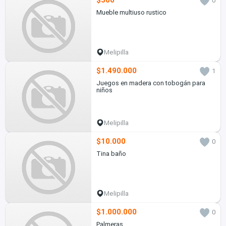
$300
0
Mueble multiuso rustico
Melipilla
$1.490.000
1
Juegos en madera con tobogán para
niños
Melipilla
$10.000
0
Tina baño
Melipilla
$1.000.000
0
Palmeras