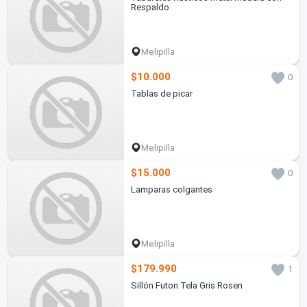
Respaldo
Melipilla
$10.000
0
Tablas de picar
Melipilla
$15.000
0
Lamparas colgantes
Melipilla
$179.990
1
Sillón Futon Tela Gris Rosen