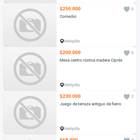
$250.000
0
Comedor
Melipilla
$200.000
0
Mesa centro rústica madera Ciprés
Melipilla
$230.000
2
Juego de terraza antiguo de fierro
Melipilla