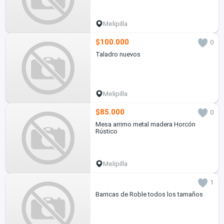
Melipilla
$100.000
0
Taladro nuevos
Melipilla
$85.000
0
Mesa arrimo metal madera Horcón
Rústico
Melipilla
1
Barricas de Roble todos los tamaños