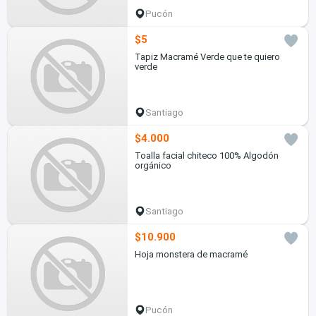
Pucón
$5
Tapiz Macramé Verde que te quiero
verde
Santiago
$4.000
Toalla facial chiteco 100% Algodón
orgánico
Santiago
$10.900
Hoja monstera de macramé
Pucón