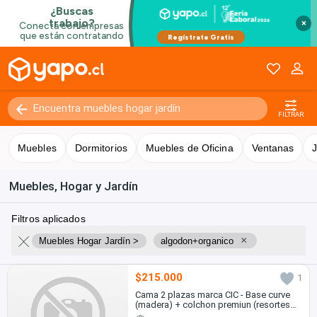
×
FILTRAR
Muebles
Dormitorios
Muebles de Oficina
Ventanas
J
Muebles, Hogar y Jardín
Filtros aplicados
×
Muebles Hogar Jardín >
algodon+organico
$215.000
1
Cama 2 plazas marca CIC - Base curve
(madera) + colchon premiun (resortes
pocket)