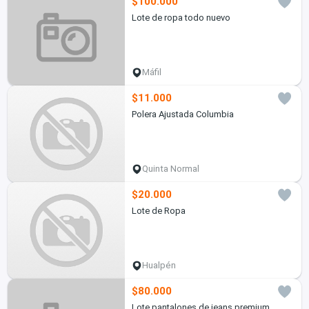
$100.000
Lote de ropa todo nuevo
Máfil
$11.000
Polera Ajustada Columbia
Quinta Normal
$20.000
Lote de Ropa
Hualpén
$80.000
Lote pantalones de jeans premium