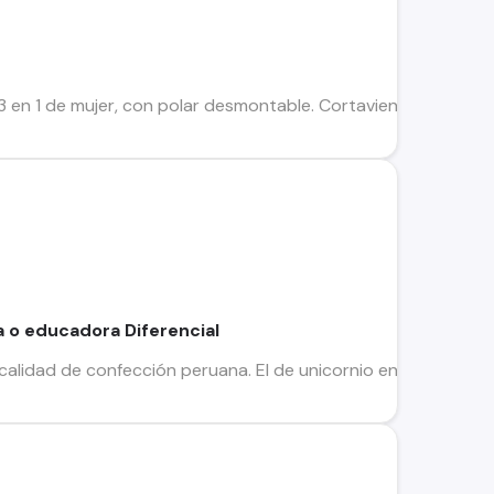
3 en 1 de mujer, con polar desmontable. Cortaviento imperme
 o educadora Diferencial
alidad de confección peruana. El de unicornio en talla xs. Y l