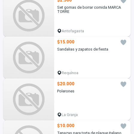
$2.500
Set gomas de borrar comida MARCA
TORRE
Antofagasta
$15.000
Sandalias y zapatos de fiesta
Requínoa
$20.000
Polerones
La Granja
$10.000
Tenazas para torta de plaque italiano