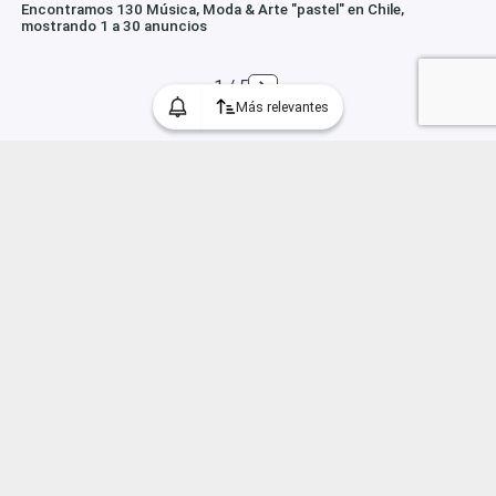
Encontramos 130 Música, Moda & Arte "pastel" en Chile,
mostrando 1 a 30 anuncios
1 / 5
Más relevantes
Categorías
Inmuebles
Educación
Deportes
Hogar y Jardín
Juguetes & Infantes
Mercancía Mayorista
Belleza
Empleos en Chile
Mascotas
Autos y Vehículos
Tecnología
Construcción
Yates & Barcos
Música Moda Arte
Servicios y Negocios