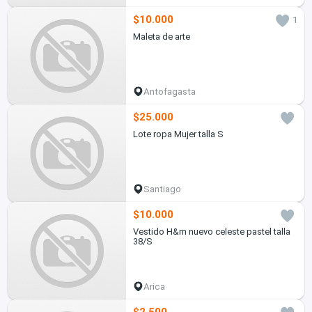
$10.000
1
Maleta de arte
Antofagasta
$25.000
Lote ropa Mujer talla S
Santiago
$10.000
Vestido H&m nuevo celeste pastel talla
38/S
Arica