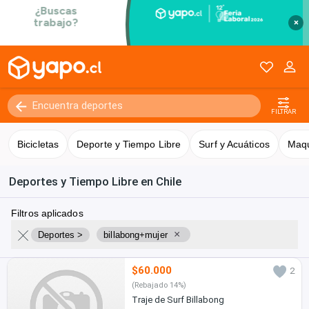
×
FILTRAR
Bicicletas
Deporte y Tiempo Libre
Surf y Acuáticos
Maqu
Deportes y Tiempo Libre en Chile
Filtros aplicados
×
Deportes >
billabong+mujer
$60.000
2
(Rebajado 14%)
Traje de Surf Billabong