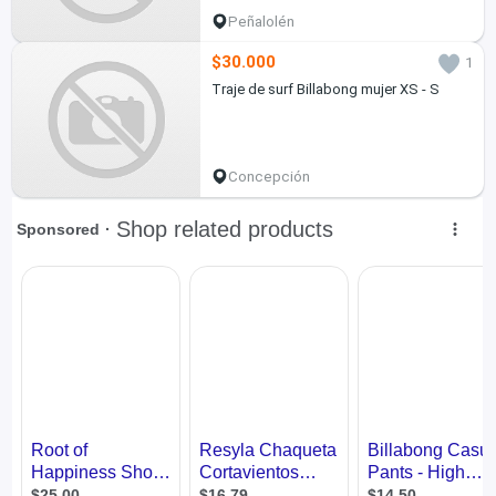
Peñalolén
$30.000
1
Traje de surf Billabong mujer XS - S
Concepción