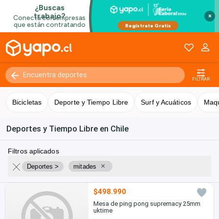
×
FILTRAR
Bicicletas
Deporte y Tiempo Libre
Surf y Acuáticos
Maqu
Deportes y Tiempo Libre en Chile
Filtros aplicados
×
Deportes >
mitades
$498.990
Mesa de ping pong supremacy 25mm
uktime