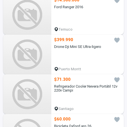
$14.500.000
Ford Ranger 2016
Temuco
$399.990
Drone Dji Mini SE Ultra-ligero
Puerto Montt
$71.300
Refrigerador Cooler Nevera Portátil 12v
220v Campi
Santiago
$60.000
Bicicleta Oxford aro 26