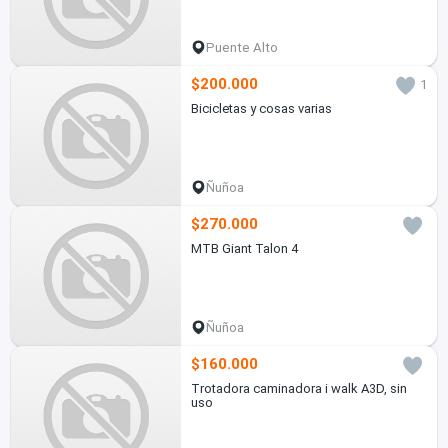
Puente Alto
$200.000
1
Bicicletas y cosas varias
Ñuñoa
$270.000
MTB Giant Talon 4
Ñuñoa
$160.000
Trotadora caminadora i walk A3D, sin
uso