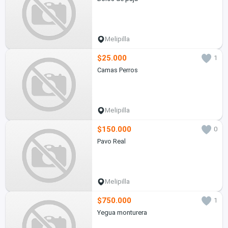
Melipilla
$25.000
1
Camas Perros
Melipilla
$150.000
0
Pavo Real
Melipilla
$750.000
1
Yegua monturera