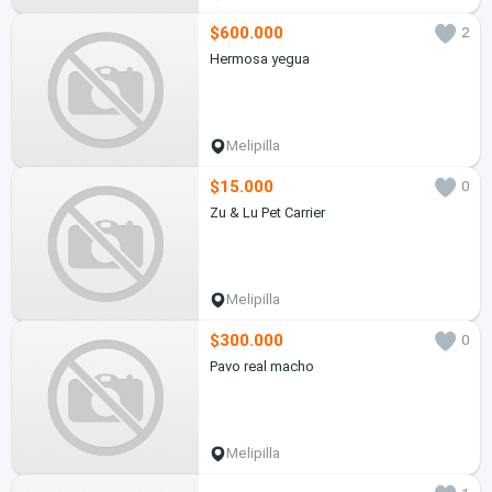
$600.000
2
Hermosa yegua
Melipilla
$15.000
0
Zu & Lu Pet Carrier
Melipilla
$300.000
0
Pavo real macho
Melipilla