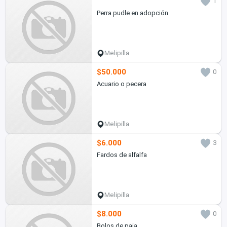
1
Perra pudle en adopción
Melipilla
$50.000
0
Acuario o pecera
Melipilla
$6.000
3
Fardos de alfalfa
Melipilla
$8.000
0
Bolos de paja