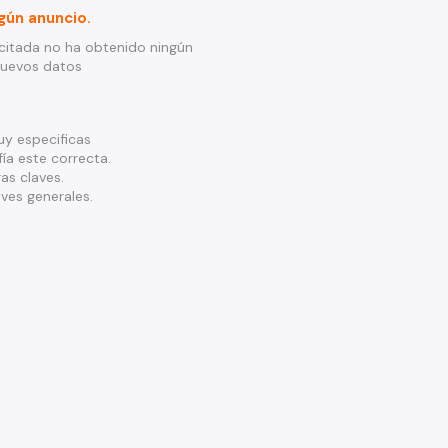
gún anuncio.
citada no ha obtenido ningún
nuevos datos
y especificas
ía este correcta.
as claves.
ves generales.