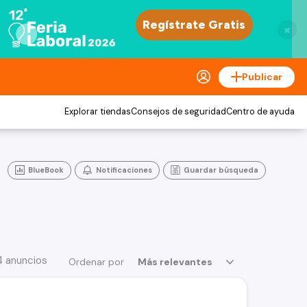
×
Publicar
Explorar tiendas
Consejos de seguridad
Centro de ayuda
BlueBook
Notificaciones
Guardar búsqueda
4 anuncios
Ordenar por
Más relevantes