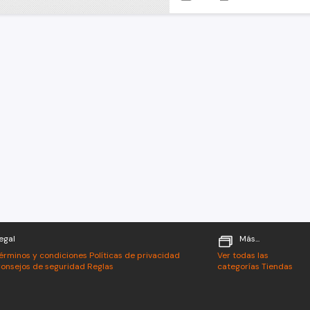
egal
Más...
érminos y condiciones
Políticas de privacidad
Ver todas las
onsejos de seguridad
Reglas
categorías
Tiendas