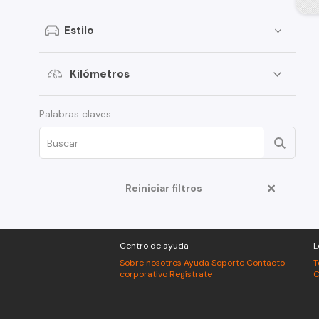
Fiat
Estilo
Foton
Honda
Kilómetros
Mercedes Benz
Palabras claves
MG
Nissan
Opel
Reiniciar filtros
Volkswagen
Centro de ayuda
L
Sobre nosotros
Ayuda
Soporte
Contacto
T
corporativo
Regístrate
C