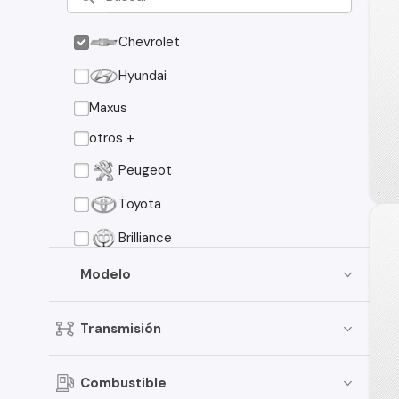
Chevrolet
Hyundai
Maxus
otros +
Peugeot
Toyota
Brilliance
Chery
Modelo
Citroen
Transmisión
Dongfeng
Faw
Combustible