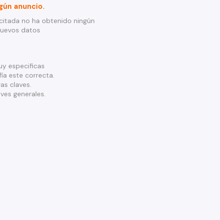
gún anuncio.
citada no ha obtenido ningún
nuevos datos
y especificas
ía este correcta.
as claves.
ves generales.