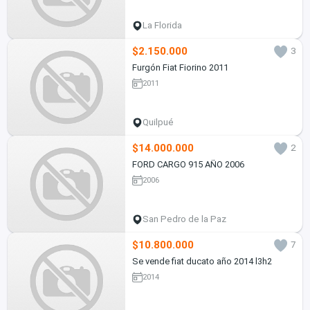
La Florida
$2.150.000
3
Furgón Fiat Fiorino 2011
2011
Quilpué
$14.000.000
2
FORD CARGO 915 AÑO 2006
2006
San Pedro de la Paz
$10.800.000
7
Se vende fiat ducato año 2014 l3h2
2014