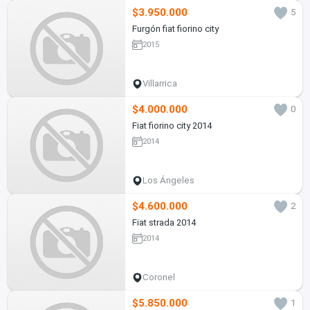
$3.950.000
5
Furgón fiat fiorino city
2015
Villarrica
$4.000.000
0
Fiat fiorino city 2014
2014
Los Ángeles
$4.600.000
2
Fiat strada 2014
2014
Coronel
$5.850.000
1