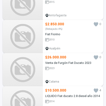
2015
Antofagasta
$2.850.000
0
(Rebajado 4%)
Fiat Fiorino
2010
Hualpén
$26.000.000
0
Venta de Furgón Fiat Ducato 2023
2023
Calama
$10.500.000
4
LIQUIDO Fiat ducato 2.8 diesel año 2014
2014