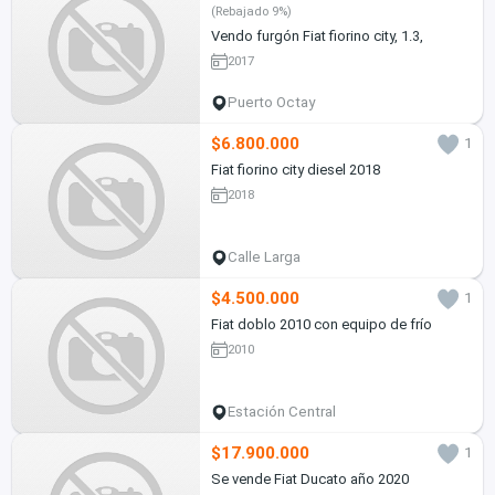
(Rebajado 9%)
Vendo furgón Fiat fiorino city, 1.3,
2017
Puerto Octay
$6.800.000
1
Fiat fiorino city diesel 2018
2018
Calle Larga
$4.500.000
1
Fiat doblo 2010 con equipo de frío
2010
Estación Central
$17.900.000
1
Se vende Fiat Ducato año 2020