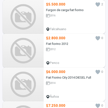
$5.500.000
2
Furgon de carga fiat fiorino
2016
Talcahuano
$2.800.000
0
Fiat fiorino 2012
2012
Penco
$6.000.000
0
Fiat Fiorino City 2014 DIESEL Full
2014
Ñuñoa
$7.250.000
0