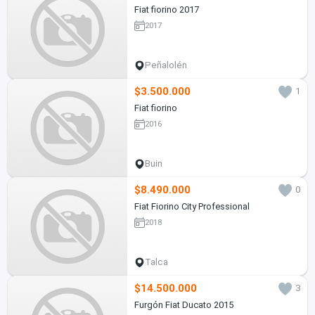
Fiat fiorino 2017
2017
Peñalolén
$3.500.000
1
Fiat fiorino
2016
Buin
$8.490.000
0
Fiat Fiorino City Professional
2018
Talca
$14.500.000
3
Furgón Fiat Ducato 2015