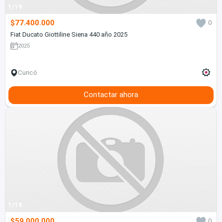
1/19
$77.400.000
0
Fiat Ducato Giottiline Siena 440 año 2025
2025
Curicó
Contactar ahora
1/19
$59.000.000
0