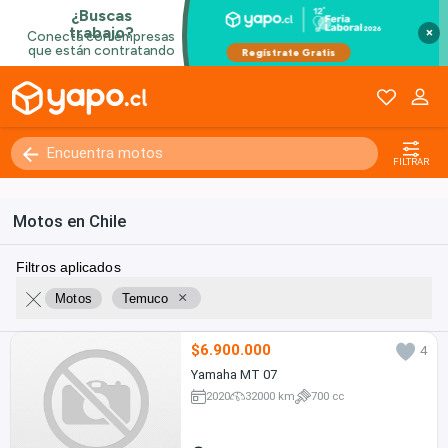
×
FILTRAR
Motos en Chile
Filtros aplicados
×
Motos
Temuco
$6.900.000
4
Yamaha MT 07
2020
32000 km
700 cc