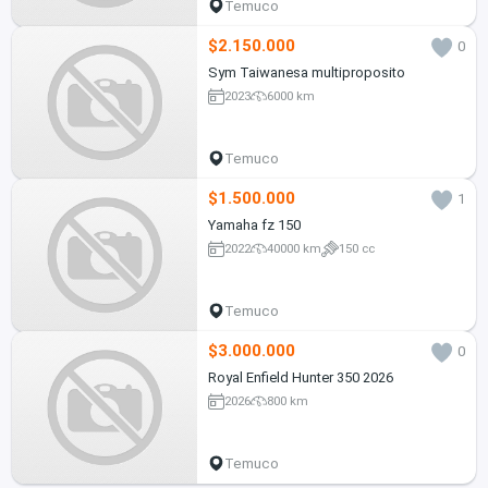
Temuco
$2.150.000
0
Sym Taiwanesa multiproposito
2023
6000 km
Temuco
$1.500.000
1
Yamaha fz 150
2022
40000 km
150 cc
Temuco
$3.000.000
0
Royal Enfield Hunter 350 2026
2026
800 km
Temuco