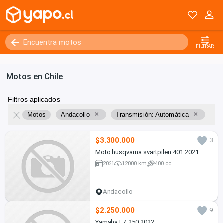
FILTRAR
Motos en Chile
Filtros aplicados
×
×
Motos
Andacollo
Transmisión: Automática
$3.300.000
3
Moto husqvarna svartpilen 401 2021
2021
12000 km
400 cc
Andacollo
$2.250.000
9
Yamaha FZ 250 2022