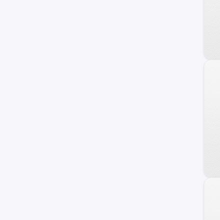
TrailBlazer EXT
Uplander