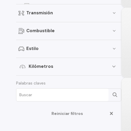
Groove
Transmisión
Onix
Spark
Combustible
D-Max
Traverse
Estilo
S-10
Corsa
Kilómetros
Montana
Palabras claves
Tahoe
Optra
N400
Reiniciar filtros
Cruze
C-10