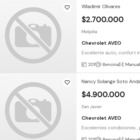
Wladimir Olivares
$2.700.000
Melipilla
Chevrolet AVEO
Excelente auto, confort i
2011
Bencina
Manua
Nancy Solange Soto And
$4.900.000
San Javier
Chevrolet AVEO
Excelentes condiciones , p
2011
Bencina
Manua