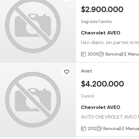
$2.900.000
Sagrada Familia
Chevrolet AVEO
Uso diario, sin partes ni
2008
Bencina
Manu
Anet
$4.200.000
Curicó
Chevrolet AVEO
AUTO CHEVROLET AVEO MO
2012
Bencina
Manua