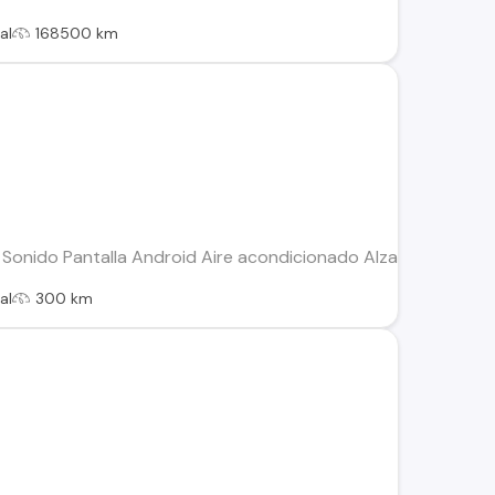
al
168500 km
onido Pantalla Android Aire acondicionado Alzavidrios Eléctric
al
300 km