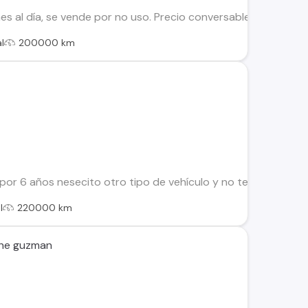
s al día, se vende por no uso. Precio conversable
l
200000 km
or 6 años nesecito otro tipo de vehículo y no tengo plata par
l
220000 km
che guzman