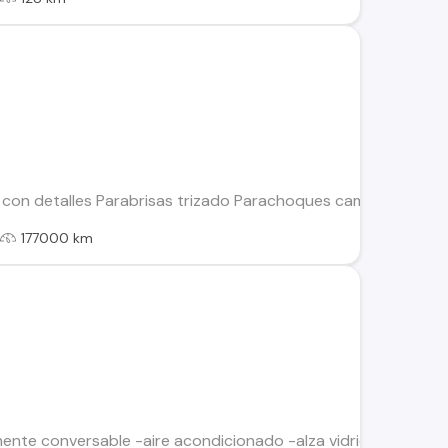
con detalles Parabrisas trizado Parachoques cambiados Falta 
l
177000 km
nte conversable -aire acondicionado -alza vidrio en las 4 pue