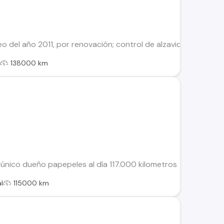
 del año 2011, por renovación; control de alzavidrios delanter
l
138000 km
único dueño papepeles al día 117.000 kilometros
l
115000 km