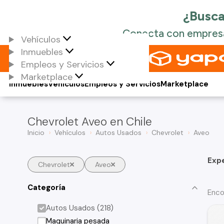
Vehículos
Inmuebles
Empleos y Servicios
Marketplace
Inmuebles
Vehículos
Empleos y Servicios
Marketplace
Chevrolet Aveo en Chile
Inicio
Vehículos
Autos Usados
Chevrolet
Aveo
Exp
Chevrolet
Aveo
Categoría
Enco
Autos Usados (218)
Maquinaria pesada