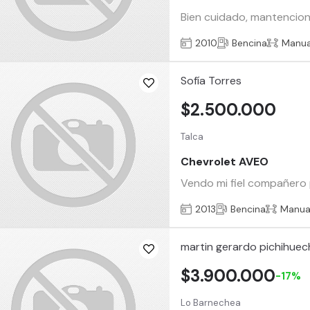
Bien cuidado, mantencione
2010
Bencina
Manua
Sofía Torres
$2.500.000
Talca
Chevrolet AVEO
Vendo mi fiel compañero p
2013
Bencina
Manua
martin gerardo pichihue
$3.900.000
-17%
Lo Barnechea