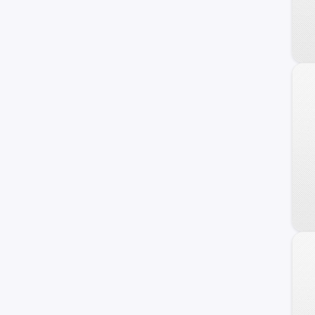
N300
Vivant
Apache-10
Corvette
Silverado 1500
Astro
C/K 2500 Series
Chevette
Classic
Monte Carlo
Nova
Prizm
Tahoe Hybrid