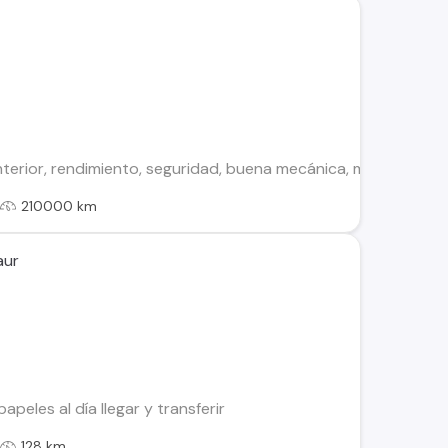
nterior, rendimiento, seguridad, buena mecánica, mantenciones 
l
210000 km
aur
apeles al día llegar y transferir
l
128 km