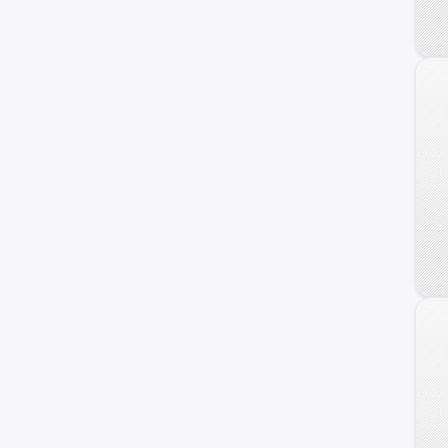
Spin
Suburban
Blazer
Camaro
Prisma
Equinox
Sonic
TrailBlazer
C/K 1500 Series
Orlando
Onix Turbo
Cavalier
Cobalt