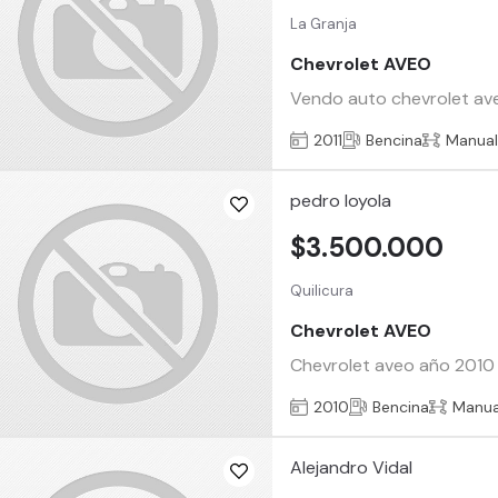
La Granja
Chevrolet AVEO
Vendo auto chevrolet aveo
2011
Bencina
Manua
pedro loyola
$3.500.000
Quilicura
Chevrolet AVEO
Chevrolet aveo año 2010 
2010
Bencina
Manua
Alejandro Vidal