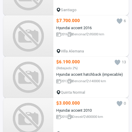
Santiago
$7.700.000
6
Hyundai accent 2016
2016
Bencina
95000 km
Villa Alemana
$6.190.000
13
(Rebajado 2%)
Hyundai accent hatchback (impecable)
2013
Bencina
140000 km
Quinta Normal
$3.000.000
0
Hyundai accent 2010
2010
Diesel
800000 km