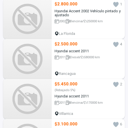
$2.800.000
1
Hyundai Accent 2002 Vehículo pintado y
ajustado
2002
Bencina
250000 km
La Florida
$2.500.000
4
Hyundai accent 2011
2011
Diesel
580000 km
Rancagua
$5.450.000
2
(Rebajado 5%)
Hyundai accent 2011
2011
Bencina
170000 km
Villarrica
$3.100.000
6