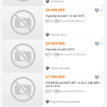
La Serena
$6.980.000
2
Hyundai Accent 1.6 full 2015
2015
Bencina
87000 km
Puente Alto
$6.000.000
1
Hyundai accent 2015
2015
Bencina
151200 km
Padre Hurtado
$7.580.000
1
HYUNDAI ACCENT RB 1.6 GLS 2AB ABS -
2015 | 414
2015
Bencina
72700 km
Región Metropolitana