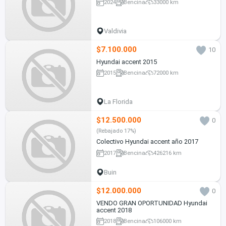
2024
Bencina
33000 km
Valdivia
$7.100.000
10
Hyundai accent 2015
2015
Bencina
72000 km
La Florida
$12.500.000
0
(Rebajado 17%)
Colectivo Hyundai accent año 2017
2017
Bencina
426216 km
Buin
$12.000.000
0
VENDO GRAN OPORTUNIDAD Hyundai
accent 2018
2018
Bencina
106000 km