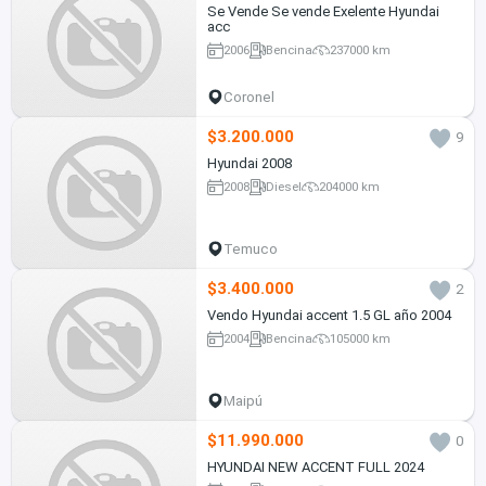
Se Vende Se vende Exelente Hyundai
acc
2006
Bencina
237000 km
Coronel
$3.200.000
9
Hyundai 2008
2008
Diesel
204000 km
Temuco
$3.400.000
2
Vendo Hyundai accent 1.5 GL año 2004
2004
Bencina
105000 km
Maipú
$11.990.000
0
HYUNDAI NEW ACCENT FULL 2024