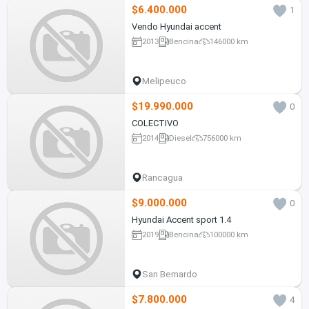
$6.400.000
1
Vendo Hyundai accent
2013
Bencina
146000 km
Melipeuco
$19.990.000
0
COLECTIVO
2014
Diesel
756000 km
Rancagua
$9.000.000
0
Hyundai Accent sport 1.4
2019
Bencina
100000 km
San Bernardo
$7.800.000
4