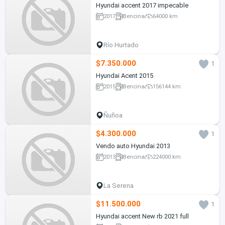
Hyundai accent 2017 impecable
2017
Bencina
64000 km
Río Hurtado
$7.350.000
1
Hyundai Acent 2015
2015
Bencina
156144 km
Ñuñoa
$4.300.000
1
Vendo auto Hyundai 2013
2013
Bencina
224000 km
La Serena
$11.500.000
1
Hyundai accent New rb 2021 full