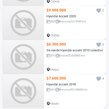
Calera
$9.900.000
0
Hyundai Accent 2020
2020
Bencina
73500 km
Chillán
$6.300.000
0
Se vende Hyundai accent 2010 colectivo
2010
Diesel
550000 km
Maipú
$7.600.000
4
Hyundai accent 2018
2018
Bencina
128000 km
Maule