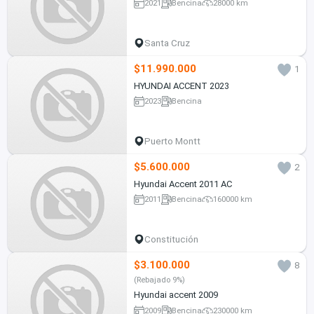
2021
Bencina
28000 km
Santa Cruz
$11.990.000
1
HYUNDAI ACCENT 2023
2023
Bencina
Puerto Montt
$5.600.000
2
Hyundai Accent 2011 AC
2011
Bencina
160000 km
Constitución
$3.100.000
8
(Rebajado 9%)
Hyundai accent 2009
2009
Bencina
230000 km