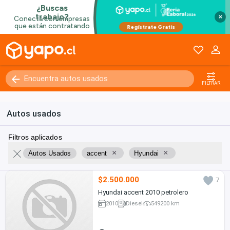
×
FILTRAR
Autos usados
Filtros aplicados
×
×
Autos Usados
accent
Hyundai
$2.500.000
7
Hyundai accent 2010 petrolero
2010
Diesel
549200 km